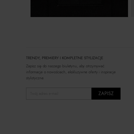
TRENDY, PREMIERY I KOMPLETNE STYLIZACJE
Zapisz się do naszego biuletynu, aby otrzymywać
informacje o nowościach, ekskluzywne oferty i inspiracje
stylistyczne.
ZAPISZ
Twój adres e-mail