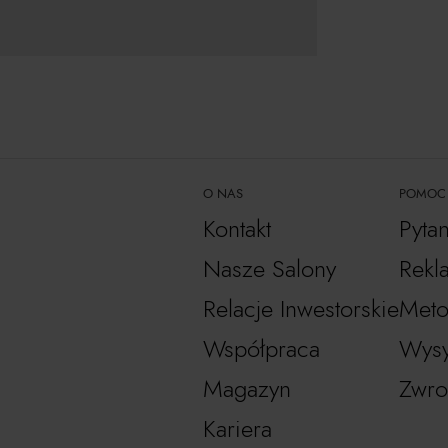
O NAS
POMOC
Kontakt
Pyta
Nasze Salony
Rekl
Relacje Inwestorskie
Meto
Współpraca
Wysy
Magazyn
Zwro
Kariera