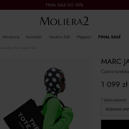
FINAL SALE DO -50%
Akcesoria
Kosmetyki
Vacation Edit
Magazyn
FINAL SALE
a torebka The Traveler Tote
MARC J
Czarna torebka 
1 099
zł
Tabela rozmiarów
ROZMIAR UN