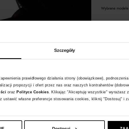
Wybrane modele 
MARC JACOBS
zo
Szczegóły
 zapewnienia prawidłowego działania strony (obowiązkowe), podnoszenia
lizacji propozycji i ofert przez nas oraz naszych kontrahentów (dobrow
ości
oraz
Polityce Cookies
. Klikając "Akceptuję wszystkie" wyrażasz 
z ustawić własne preferencje stosowania cookies, kliknij "Dostosuj" i 
IE
Dostosuj
ZAA