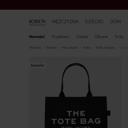
KOBIETA
MĘŻCZYZNA
DZIECKO
DOM
Nowości
Projektanci
Odzież
Obuwie
Torby
moliera2
kobieta
Marc Jacobs
torby
torby shopper
Czarn
Bestseller