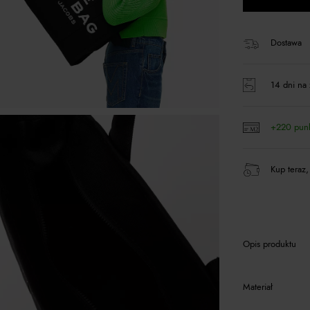
Dostawa
14 dni na 
+220 pun
Kup teraz,
Opis produktu
Materiał