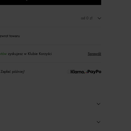
od 0 zł
zwrot towaru
któw
zyskujesz w Klubie Korzyści
Sprawdź
 Zapłać później!