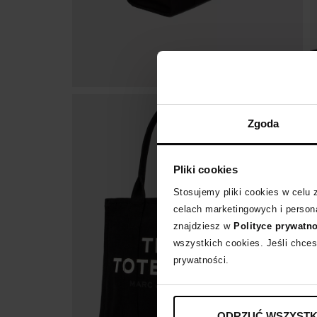
Zgoda
Pliki cookies
Stosujemy pliki cookies w celu
celach marketingowych i persona
znajdziesz w
Polityce prywatn
wszystkich cookies. Jeśli chces
prywatności.
ODRZUĆ WSZYSTK