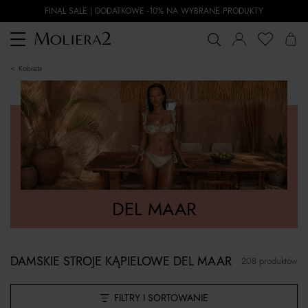
FINAL SALE | DODATKOWE -10% NA WYBRANE PRODUKTY
Toggle
navigation
kobieta
DEL MAAR
DAMSKIE STROJE KĄPIELOWE DEL MAAR
208 produktów
FILTRY I SORTOWANIE