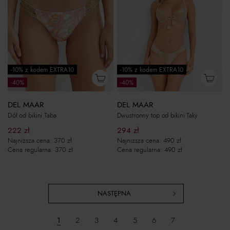
-10% z kodem EXTRA10
-10% z kodem EXTRA10
-40%
-40%
DEL MAAR
DEL MAAR
Dół od bikini Taba
Dwustronny top od bikini Taky
222
zł
294
zł
Najniższa cena:
370
zł
Najniższa cena:
490
zł
Cena regularna:
370
zł
Cena regularna:
490
zł
NASTĘPNA
1
2
3
4
5
6
7