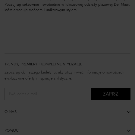
Poczuj się seksownie i swobodnie w luksusowej odzieży plażowej Del Maar,
która emanuje słońcem i unikatowym stylem.
TRENDY, PREMIERY I KOMPLETNE STYLIZACJE
Zapisz się do naszego biuletynu, aby otrzymywać informacje o nowościach,
ekskluzywne oferty i inspiracje stylistyczne.
ZAPISZ
Twój adres e-mail
O NAS
POMOC