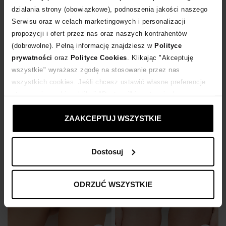
działania strony (obowiązkowe), podnoszenia jakości naszego
Serwisu oraz w celach marketingowych i personalizacji
propozycji i ofert przez nas oraz naszych kontrahentów
Bestseller
Bestseller
(dobrowolne). Pełną informację znajdziesz w
Polityce
prywatności
oraz
Polityce Cookies
. Klikając "Akceptuję
DEL MAAR
DEL MAAR
wszystkie" wyrażasz zgodę na stosowanie przez nas
Dół od bikini Khia Thaya
Top od bikini Hakana
wszystkich cookies. Jeśli chcesz ustawić własne preferencje
470
zł
610
zł
stosowania cookies, kliknij "Dostosuj" i zastosuj własne
ustawienia prywatności.
ZAAKCEPTUJ WSZYSTKIE
Dostosuj
ODRZUĆ WSZYSTKIE