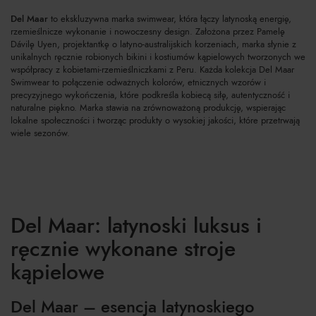
Del Maar
to ekskluzywna marka swimwear, która łączy latynoską energię,
rzemieślnicze wykonanie i nowoczesny design. Założona przez Pamelę
Dávilę Uyen, projektantkę o latyno-australijskich korzeniach, marka słynie z
unikalnych ręcznie robionych bikini i kostiumów kąpielowych tworzonych we
współpracy z kobietami-rzemieślniczkami z Peru. Każda kolekcja Del Maar
Swimwear to połączenie odważnych kolorów, etnicznych wzorów i
precyzyjnego wykończenia, które podkreśla kobiecą siłę, autentyczność i
naturalne piękno. Marka stawia na zrównoważoną produkcję, wspierając
lokalne społeczności i tworząc produkty o wysokiej jakości, które przetrwają
wiele sezonów.
Del Maar: latynoski luksus i
ręcznie wykonane stroje
kąpielowe
Del Maar – esencja latynoskiego