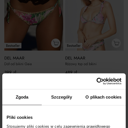
Bestseller
Bestseller
DEL MAAR
DEL MAAR
Dół od bikini Gaia
Różowy top od bikini
399
zł
489
zł
Zgoda
Szczegóły
O plikach cookies
Pliki cookies
Stosujemy pliki cookies w celu zapewnienia prawidłowego