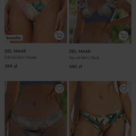
Bestseller
DEL MAAR
DEL MAAR
Dół od bikini Kaliska
Top od bikini Quila
399
zł
680
zł