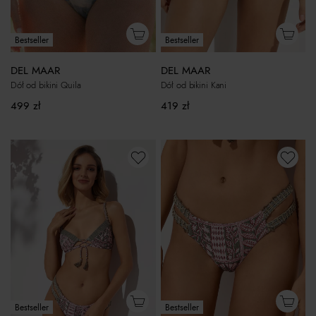
Bestseller
Bestseller
DEL MAAR
DEL MAAR
Dół od bikini Kani
Dół od bikini Quila
419
zł
499
zł
Bestseller
Bestseller