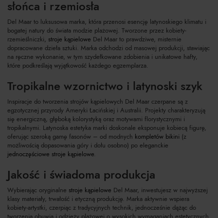
słońca i rzemiosła
Del Maar to luksusowa marka, która przenosi esencję latynoskiego klimatu i
bogatej natury do świata modzie plażowej. Tworzone przez kobiety-
rzemieślniczki,
stroje kąpielowe
Del Maar to prawdziwe, misternie
dopracowane dzieła sztuki. Marka odchodzi od masowej produkcji, stawiając
na ręczne wykonanie, w tym szydełkowane zdobienia i unikatowe hafty,
które podkreślają wyjątkowość każdego egzemplarza.
Tropikalne wzornictwo i latynoski szyk
Inspiracje do tworzenia strojów kąpielowych Del Maar czerpane są z
egzotycznej przyrody Ameryki Łacińskiej i Australii. Projekty charakteryzują
się energiczną, głęboką kolorystyką oraz motywami florystycznymi i
tropikalnymi. Latynoska estetyka marki doskonale eksponuje kobiecą figurę,
oferując szeroką gamę fasonów – od modnych
kompletów bikini
(z
możliwością dopasowania góry i dołu osobno) po eleganckie
jednoczęściowe stroje kąpielowe
.
Jakość i świadoma produkcja
Wybierając oryginalne
stroje kąpielowe
Del Maar, inwestujesz w najwyższej
klasy materiały, trwałość i etyczną produkcję. Marka aktywnie wspiera
kobiety-artystki, czerpiąc z tradycyjnych technik, jednocześnie dążąc do
tworzenia obuwia i odzieży plażowej o wysokich wymaganiach estetycznych.