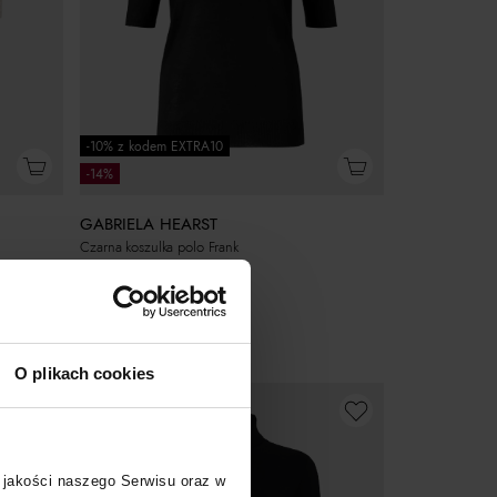
-10% z kodem EXTRA10
-14%
GABRIELA HEARST
Czarna koszulka polo Frank
1 559
zł
Najniższa cena:
1 819
zł
Cena regularna:
2 599
zł
O plikach cookies
 jakości naszego Serwisu oraz w