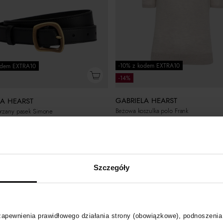
-10% z kodem EXTRA10
odem EXTRA10
-14%
GABRIELA HEARST
LA HEARST
Beżowa koszulka polo Frank
órzany pasek Simone
1 559
zł
Najniższa cena:
1 819
zł
 cena:
2 099
zł
Cena regularna:
2 599
zł
larna:
2 099
zł
Szczegóły
 zapewnienia prawidłowego działania strony (obowiązkowe), podnoszenia