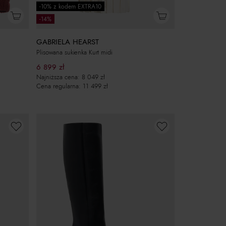
-10% z kodem EXTRA10
-14%
GABRIELA HEARST
Plisowana sukienka Kurt midi
6 899
zł
Najniższa cena:
8 049
zł
Cena regularna:
11 499
zł