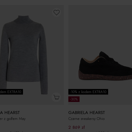
odem EXTRA10
-10% z kodem EXTRA10
-30%
LA HEARST
GABRIELA HEARST
ter z golfem May
Czarne sneakersy Ohio
2 869
zł