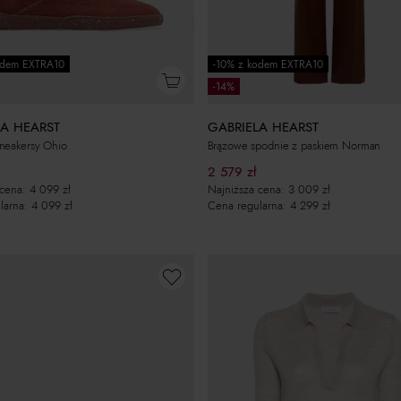
odem EXTRA10
-10% z kodem EXTRA10
-14%
LA HEARST
GABRIELA HEARST
neakersy Ohio
Brązowe spodnie z paskiem Norman
2 579
zł
 cena:
4 099
zł
Najniższa cena:
3 009
zł
larna:
4 099
zł
Cena regularna:
4 299
zł