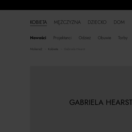
KOBIETA
MĘŻCZYZNA
DZIECKO
DOM
Nowości
Projektanci
Odzież
Obuwie
Torby
moliera2
kobieta
Gabriela Hearst
GABRIELA HEARS