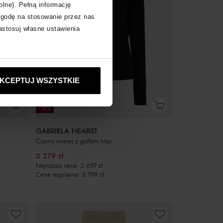
olne). Pełną informację
zgodę na stosowanie przez nas
zastosuj własne ustawienia
KCEPTUJ WSZYSTKIE
-10% z kodem EXTRA10
-14%
GABRIELA HEARST
Czarny sweter z golfem May
2 279
zł
Najniższa cena:
2 659
zł
Cena regularna:
3 799
zł