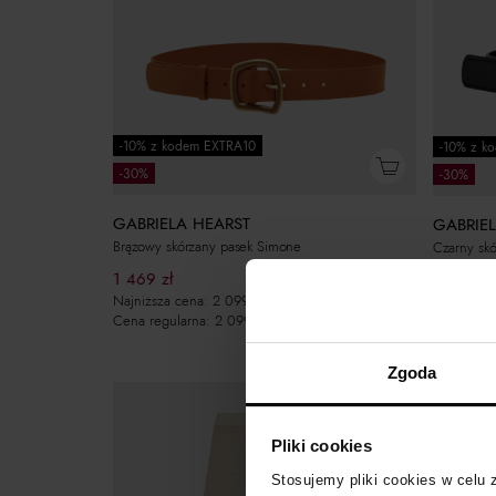
-10% z kodem EXTRA10
-10% z k
-30%
-30%
GABRIELA HEARST
GABRIE
Brązowy skórzany pasek Simone
Czarny sk
1 469
zł
1 469
zł
Najniższa cena:
2 099
zł
Najniższa
Cena regularna:
2 099
zł
Cena regu
Zgoda
Pliki cookies
Stosujemy pliki cookies w celu