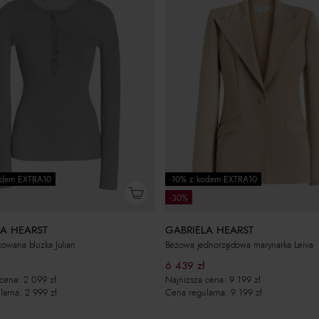
odem EXTRA10
-10% z kodem EXTRA10
-30%
LA HEARST
GABRIELA HEARST
kowana bluzka Julian
Beżowa jednorzędowa marynarka Leiva
6 439
zł
 cena:
2 099
zł
Najniższa cena:
9 199
zł
larna:
2 999
zł
Cena regularna:
9 199
zł