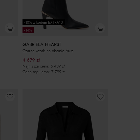
-10% z kodem EXTRA10
-14%
GABRIELA HEARST
Czarne kozaki na obcasie Aura
4 679
zł
Najniższa cena:
5 459
zł
Cena regularna:
7 799
zł