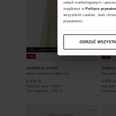
celach marketingowych i persona
znajdziesz w
Polityce prywatn
wszystkich cookies. Jeśli chces
prywatności.
ODRZUĆ WSZYSTK
-10% z kodem EXTRA10
-10% z k
-14%
-14%
GABRIELA HEARST
GABRIE
Beżowa spódnica Freddie midi
Szara spód
2 574
zł
2 579
zł
Najniższa cena:
3 003
zł
Najniższa
Cena regularna:
4 290
zł
Cena regu