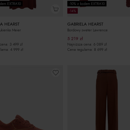
odem EXTRA10
-10% z kodem EXTRA10
-14%
LA HEARST
GABRIELA HEARST
ukienka Meier
Bordowy sweter Lawrence
5 219
zł
 cena:
3 499
zł
Najniższa cena:
6 089
zł
larna:
4 999
zł
Cena regularna:
8 699
zł