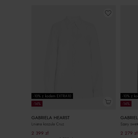
-10% z kodem EXTRA10
-10% z k
-14%
-14%
GABRIELA HEARST
GABRIE
Lniana koszula Cruz
Szary swe
2 399
zł
2 279
zł