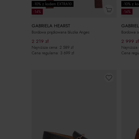
-10% z kodem EXTRA10
-10% z k
-14%
-14%
GABRIELA HEARST
GABRIE
Bordowa prążkowana bluzka Anges
Bordowa s
2 219
zł
2 999
zł
Najniższa cena:
2 589
zł
Najniższa
Cena regularna:
3 699
zł
Cena regu