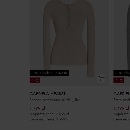
-10% z kodem EXTRA10
-10% z k
-14%
-14%
GABRIELA HEARST
GABRIE
Beżowa prążkowana bluzka Julian
Szara prąż
1 799
zł
1 799
zł
Najniższa cena:
2 099
zł
Najniższa
Cena regularna:
2 999
zł
Cena regu