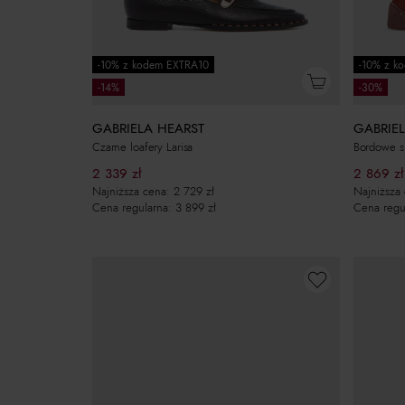
-10% z kodem EXTRA10
-10% z k
-14%
-30%
GABRIELA HEARST
GABRIE
Czarne loafery Larisa
Bordowe s
2 339
zł
2 869
zł
Najniższa cena:
2 729
zł
Najniższa
Cena regularna:
3 899
zł
Cena regu