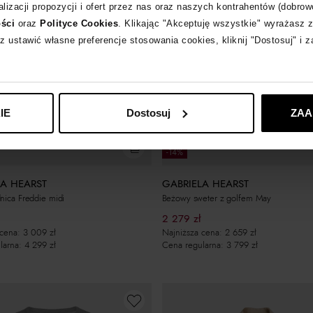
lizacji propozycji i ofert przez nas oraz naszych kontrahentów (dobrow
ości
oraz
Polityce Cookies
. Klikając "Akceptuję wszystkie" wyrażasz 
z ustawić własne preferencje stosowania cookies, kliknij "Dostosuj" i 
IE
Dostosuj
ZAA
odem EXTRA10
-10% z kodem EXTRA10
-14%
LA HEARST
GABRIELA HEARST
nica Freddie midi
Beżowy sweter z golfem May
2 279
zł
 cena:
3 009
zł
Najniższa cena:
2 659
zł
larna:
4 299
zł
Cena regularna:
3 799
zł