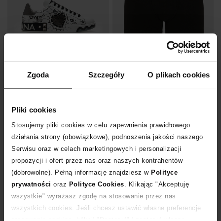
Nowość
Bestseller
DOLCE & GABBANA
DOLCE & GABBANA
Zgoda
Szczegóły
O plikach cookies
Białe skórzane sneakersy Portofino
Czarne bokserki Regular Fit
4 499
zł
199
zł
Pliki cookies
Stosujemy pliki cookies w celu zapewnienia prawidłowego
działania strony (obowiązkowe), podnoszenia jakości naszego
Serwisu oraz w celach marketingowych i personalizacji
propozycji i ofert przez nas oraz naszych kontrahentów
(dobrowolne). Pełną informację znajdziesz w
Polityce
prywatności
oraz
Polityce Cookies
. Klikając "Akceptuję
wszystkie" wyrażasz zgodę na stosowanie przez nas
wszystkich cookies. Jeśli chcesz ustawić własne preferencje
stosowania cookies, kliknij "Dostosuj" i zastosuj własne