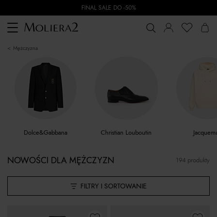
FINAL SALE DO -50%
Toggle
navigation
mężczyzna
Dolce&Gabbana
Christian Louboutin
Jacquem
NOWOŚCI DLA MĘŻCZYZN
194 produkty
FILTRY I SORTOWANIE