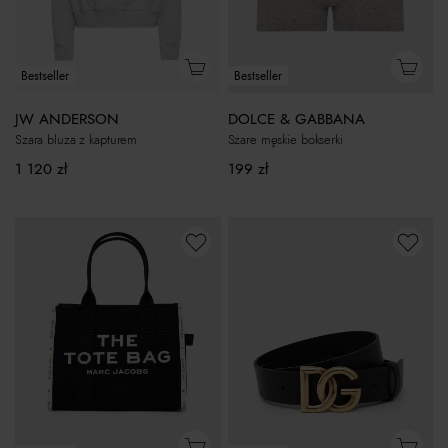
Bestseller
Bestseller
JW ANDERSON
DOLCE & GABBANA
Szara bluza z kapturem
Szare męskie bokserki
1 120
zł
199
zł