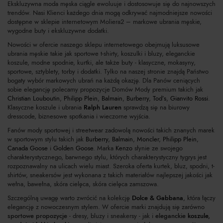
Ekskluzywna moda męska ciągle ewoluuje i dostosowuje się do najnowszych
trendów. Nasi Klienci każdego dnia mogą odkrywać najmodniejsze nowości
dostępne w sklepie internetowym Moliera2 – markowe ubrania męskie,
wygodne buty i ekskluzywne dodatki.
Nowości w ofercie naszego sklepu internetowego obejmują luksusowe
ubrania męskie takie jak sportowe t-shirty, koszulki i bluzy, eleganckie
koszule, modne spodnie, kurtki, ale także buty - klasyczne, mokasyny,
sportowe, sztyblety, torby i dodatki. Tylko na naszej stronie znajdą Państwo
bogaty wybór markowych ubrań na każdą okazję. Dla Panów ceniących
sobie elegancję polecamy propozycje Domów Mody premium takich jak
Christian Louboutin
,
Philipp Plein
,
Balmain
,
Burberry
,
Tod’s
,
Gianvito Rossi
.
Klasyczne koszule i ubrania
Ralph Lauren
sprawdzą się na biurowy
dresscode, biznesowe spotkania i wieczorne wyjścia.
Fanów mody sportowej i streetwear zadowolą nowości takich znanych marek
w sportowym stylu takich jak
Burberry
,
Balmain
,
Moncler
,
Philipp Plein
,
Canada Goose
i
Golden Goose
. Marka
Kenzo
słynie ze swojego
charakterystycznego, barwnego stylu, których charakterystyczny tygrys jest
rozpoznawalny na ulicach wielu miast. Szeroka oferta kurtek, bluz, spodni, t-
shirtów, sneakersów jest wykonana z takich materiałów najlepszej jakości jak
wełna, bawełna, skóra cielęca, skóra cielęca zamszowa.
Szczególną uwagę warto zwrócić na kolekcję
Dolce & Gabbana
, która łączy
elegancję z nowoczesnym stylem. W ofercie marki znajdują się zarówno
sportowe propozycje
- dresy, bluzy i sneakersy - jak i
eleganckie
koszule
,