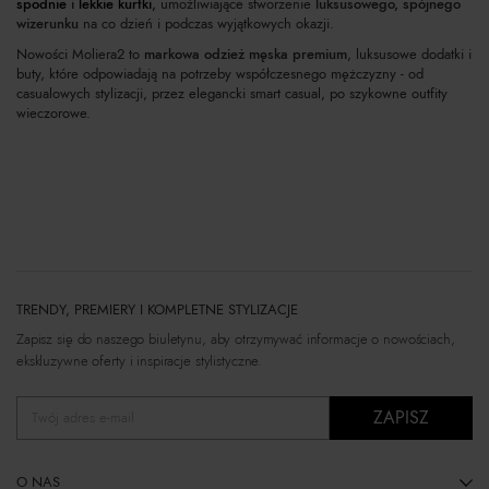
spodnie
i
lekkie kurtki
,
umożliwiające stworzenie
luksusowego, spójnego
wizerunku
na co dzień i podczas wyjątkowych okazji.
Nowości Moliera2 to
markowa odzież męska premium
, luksusowe dodatki i
buty, które odpowiadają na potrzeby współczesnego mężczyzny - od
casualowych stylizacji, przez elegancki smart casual, po szykowne outfity
wieczorowe.
TRENDY, PREMIERY I KOMPLETNE STYLIZACJE
Zapisz się do naszego biuletynu, aby otrzymywać informacje o nowościach,
ekskluzywne oferty i inspiracje stylistyczne.
ZAPISZ
Twój adres e-mail
O NAS