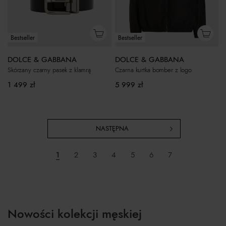
Bestseller
Bestseller
DOLCE & GABBANA
DOLCE & GABBANA
Czarna kurtka bomber z logo
Skórzany czarny pasek z klamrą
5 999
zł
1 499
zł
NASTĘPNA
1
2
3
4
5
6
7
Nowości kolekcji męskiej