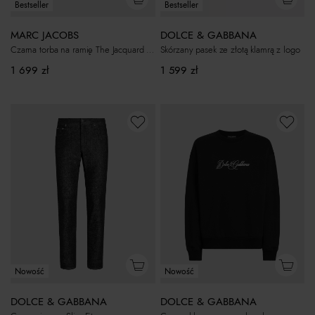
Bestseller
Bestseller
MARC JACOBS
DOLCE & GABBANA
Czarna torba na ramię The Jacquard Large Tote
Skórzany pasek ze złotą klamrą z logo
1 699
zł
1 599
zł
Nowość
Nowość
DOLCE & GABBANA
DOLCE & GABBANA