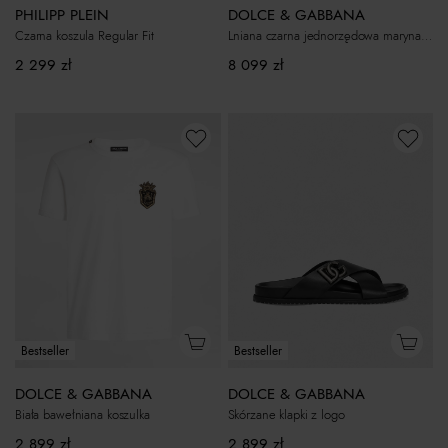
PHILIPP PLEIN
DOLCE & GABBANA
Czarna koszula Regular Fit
Lniana czarna jednorzędowa marynarka
2 299
zł
8 099
zł
Bestseller
Bestseller
DOLCE & GABBANA
DOLCE & GABBANA
Biała bawełniana koszulka
Skórzane klapki z logo
2 899
zł
2 899
zł