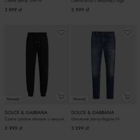
Czarne jeansy Slim Fit
Czarna bluza z naszywką z logo
3 899
zł
2 999
zł
Nowość
Nowość
DOLCE & GABBANA
DOLCE & GABBANA
Czarne spodnie dresowe z naszywką z logo
Granatowe jeansy Regular Fit
2 999
zł
3 299
zł