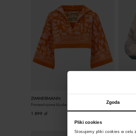
Bestseller
ZIMME
ZIMMERMANN
Zgoda
Kremowa k
Pomarańczowa bluzka z kapturem Solstice
2 599
zł
1 899
zł
Pliki cookies
Stosujemy pliki cookies w celu