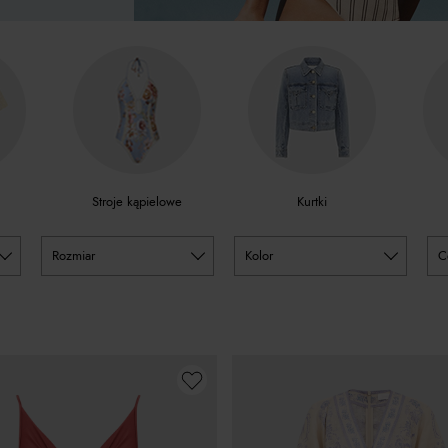
Stroje kąpielowe
Kurtki
rozmiar
kolor