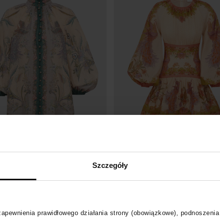
RMANN
ZIMMERMANN
Szczegóły
oszula z kwiatowym wzorem Indra
Sukienka w kwiaty Indra Mini
4 099
zł
 zapewnienia prawidłowego działania strony (obowiązkowe), podnoszenia