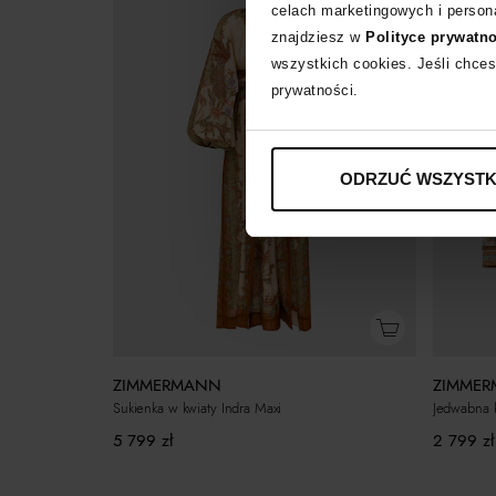
celach marketingowych i persona
znajdziesz w
Polityce prywatn
wszystkich cookies. Jeśli chces
prywatności.
ODRZUĆ WSZYSTK
ZIMMERMANN
ZIMME
Sukienka w kwiaty Indra Maxi
Jedwabna k
5 799
zł
2 799
zł