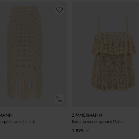
RMANN
ZIMMERMANN
 spódnica Indra midi
Koszulka na ramiączkach Mahon
1 899
zł