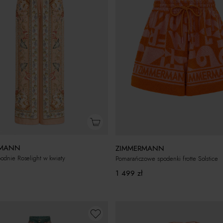
RMANN
ZIMMERMANN
dnie Roselight w kwiaty
Pomarańczowe spodenki frotte Solstice
1 499
zł