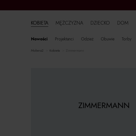
KOBIETA
MĘŻCZYZNA
DZIECKO
DOM
Nowości
Projektanci
Odzież
Obuwie
Torby
moliera2
kobieta
Zimmermann
ZIMMERMANN