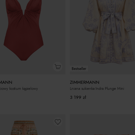
Bestseller
ZIMMERMANN
RMANN
Lniana sukienka Indra Plunge Mini
iowy kostium kąpielowy
3 199
zł