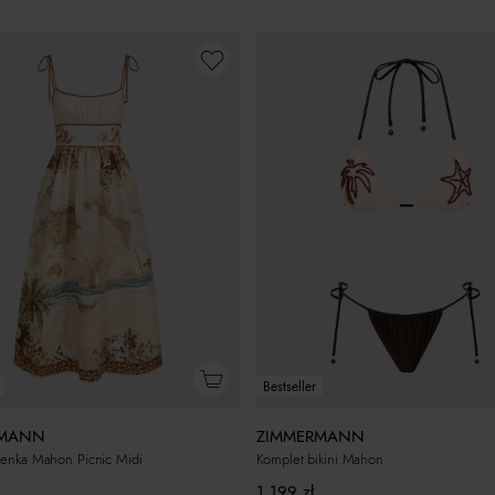
Bestseller
RMANN
ZIMMERMANN
ienka Mahon Picnic Midi
Komplet bikini Mahon
1 199
zł