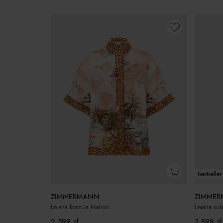
Bestseller
ZIMMERMANN
ZIMME
Lniana koszula Mahon
Lniana suk
2 599
zł
3 899
zł