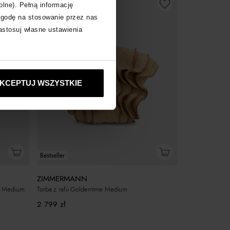
olne). Pełną informację
zgodę na stosowanie przez nas
zastosuj własne ustawienia
KCEPTUJ WSZYSTKIE
Bestseller
ZIMMERMANN
me Medium
Torba z rafii Goldentime Medium
2 799
zł