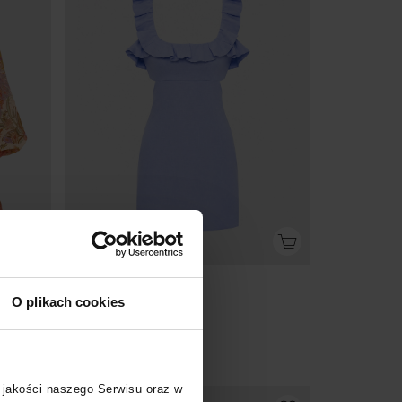
Bestseller
ZIMMERMANN
O plikach cookies
Sukienka Indra Frilled Mini
3 099
zł
 jakości naszego Serwisu oraz w