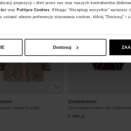
lizacji propozycji i ofert przez nas oraz naszych kontrahentów (dobrow
ości
oraz
Polityce Cookies
. Klikając "Akceptuję wszystkie" wyrażasz 
z ustawić własne preferencje stosowania cookies, kliknij "Dostosuj" i 
IE
Dostosuj
ZAA
RMANN
ZIMMERMANN
oszula w kwiaty Roselight
Ciemnobrązowa torba z rafii Goldenti
2 799
zł