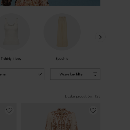
T-shirty i topy
Spodnie
Spodenki
cena
Wszystkie filtry
Liczba produktów: 128