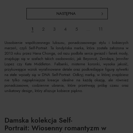
NASTĘPNA
1
2
3
4
5
...
11
Uosobienie współczesnego luksusu, ponadczasowego stylu i kobiecych
marzeń, czyli Self-Portrait. Ta londyńska marka, która została założona w
2013 roku przez Hana Chonga, od razu podbiła serca gwiazd i fanek mody,
znajdując się w szafach takich osobowości, jak Beyoncé, Zendaya, Jennifer
Lopez czy Kate Middleton. Falbanki, misterne koronki, wysoka jakość,
przykuwające wzrok wyrafinowane detale oraz podkreślające figurę sylwetki
na stałe wpisały się w DNA Self-Portrait. Odkryj markę, w której znajdziesz
nie tylko najpiękniejsze kreacje idealne na każdą okazję, ale również
ponadczasowe, codzienne ubrania, które przetrwają próbę czasu oraz
unikatowy design, który afiszuje kobiece piękno.
Damska kolekcja Self-
Portrait: Wiosenny romantyzm w