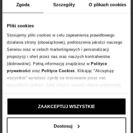
Zgoda
Szczegóły
O plikach cookies
Pliki cookies
Stosujemy pliki cookies w celu zapewnienia prawidłowego
działania strony (obowiązkowe), podnoszenia jakości naszego
Serwisu oraz w celach marketingowych i personalizacji
propozycji i ofert przez nas oraz naszych kontrahentów
(dobrowolne). Pełną informację znajdziesz w
Polityce
prywatności
oraz
Polityce Cookies
. Klikając "Akceptuję
wszystkie" wyrażasz zgodę na stosowanie przez nas
Nowość
Nowość
wszystkich cookies. Jeśli chcesz ustawić własne preferencje
stosowania cookies, kliknij "Dostosuj" i zastosuj własne
SELF PORTRAIT
SELF PORTRAIT
ustawienia prywatności.
Sukienka mini z kryształkami
Dzianinowa sukienka mini w kratkę
ZAAKCEPTUJ WSZYSTKIE
2 599
zł
1 999
zł
Dostosuj