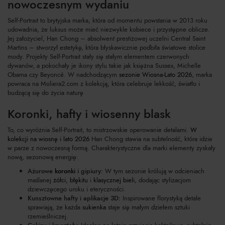
nowoczesnym wydaniu
Self-Portrait to brytyjska marka, która od momentu powstania w 2013 roku
udowadnia, że luksus może mieć niezwykle kobiece i przystępne oblicze.
Jej założyciel, Han Chong – absolwent prestiżowej uczelni Central Saint
Martins – stworzył estetykę, która błyskawicznie podbiła światowe stolice
mody. Projekty Self-Portrait stały się stałym elementem czerwonych
dywanów, a pokochały je ikony stylu takie jak księżna Sussex, Michelle
Obama czy Beyoncé. W nadchodzącym
sezonie Wiosna-Lato 2026
, marka
powraca na Moliera2.com z kolekcją, która celebruje lekkość, światło i
budzącą się do życia naturę
Koronki, hafty i wiosenny blask
To, co wyróżnia Self-Portrait, to mistrzowskie operowanie detalami.
W
kolekcji na wiosnę i lato 2026
Han Chong stawia na subtelność, która idzie
w parze z nowoczesną formą. Charakterystyczne dla marki elementy zyskały
nową, sezonową energię:
Ażurowe
koronki
i gipiury:
W tym sezonie królują w odcieniach
maślanej
żółci
,
błękitu
i
klasycznej bieli
, dodając stylizacjom
dziewczęcego uroku i eteryczności.
Kunsztowne hafty i aplikacje 3D:
Inspirowane florystyką detale
sprawiają, że każda
sukienka
staje się małym dziełem sztuki
rzemieślniczej.