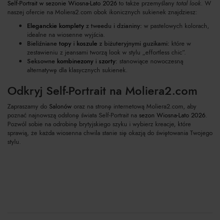
Self-Portrait w sezonie Wiosna-Lato 2026
to także przemyślany
total look
. W
naszej ofercie na Moliera2.com obok ikonicznych sukienek znajdziesz:
Eleganckie komplety
z tweedu i dzianiny:
w pastelowych kolorach,
idealne na wiosenne wyjścia.
Bieliźniane
topy
i
koszule
z biżuteryjnymi guzikami:
które w
zestawieniu z jeansami tworzą look w stylu „effortless chic”.
Seksowne
kombinezony
i
szorty
:
stanowiące nowoczesną
alternatywę dla klasycznych sukienek.
Odkryj Self-Portrait na Moliera2.com
Zapraszamy do
Salonów
oraz na stronę internetową Moliera2.com, aby
poznać najnowszą odsłonę świata Self-Portrait na
sezon Wiosna-Lato 2026
.
Pozwól sobie na odrobinę brytyjskiego szyku i wybierz kreacje, które
sprawią, że każda wiosenna chwila stanie się okazją do świętowania Twojego
stylu.