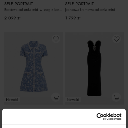
SELF PORTRAIT
SELF PORTRAIT
Bordowa sukienka midi w kratę z kokardą
Jeansowa kremowa sukienka mini
2 099
zł
1 799
zł
Nowość
Nowość
SELF PORTRAIT
SELF PORTRAIT
Jeansowa teksturowana sukienka mini
Czarna aksamitna sukienka maxi
1 899
zł
2 499
zł