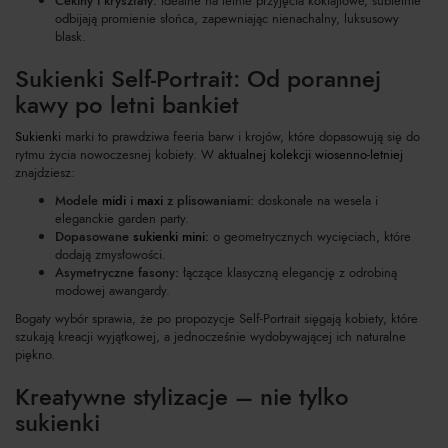
Cekiny i kryształy:
Idealne na letnie przyjęcia koktajlowe, subtelnie
odbijają promienie słońca, zapewniając nienachalny, luksusowy
blask.
Sukienki Self-Portrait: Od porannej
kawy po letni bankiet
Sukienki
marki to prawdziwa feeria barw i krojów, które dopasowują się do
rytmu życia nowoczesnej kobiety. W
aktualnej kolekcji wiosenno-letniej
znajdziesz:
Modele
midi
i
maxi
z plisowaniami:
doskonałe na wesela i
eleganckie garden party.
Dopasowane
sukienki mini
:
o geometrycznych wycięciach, które
dodają zmysłowości.
Asymetryczne fasony:
łączące klasyczną elegancję z odrobiną
modowej awangardy.
Bogaty wybór sprawia, że po propozycje Self-Portrait sięgają kobiety, które
szukają kreacji wyjątkowej, a jednocześnie wydobywającej ich naturalne
piękno.
Kreatywne stylizacje – nie tylko
sukienki