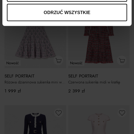
ODRZUĆ WSZYSTKIE
Nowość
Nowość
SELF PORTRAIT
SELF PORTRAIT
Różowa dzianinowa sukienka mini w kratkę
Czerwona sukienka midi w kratkę
1 999
zł
2 399
zł