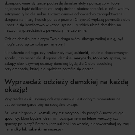
skomponowane stylizacje podkreślą damskie atuty i pokażą co w Tobie
najlepsze, bądź delikatnie zatuszują drobne niedoskonałości, o które wolimy
zatrzymać tylko dla siebie. Odzież damska odpowiednio zaprojektowana i
skrojona na miarę Twoich potrzeb pozwoli Ci zyskać większą pewność siebie
i poczuć się komfortowo w każdej sytuacji. A takich ubrań damskich na
naszych wyprzedażach z pewnością nie zabraknie.
Odzież damska jest niczym Twoja druga skóra, dlatego zadbaj o nią, byś
mogła czuć się ze sobą jak najlepiej!
Niezależnie od tego, czy szukasz stylowej
sukienki
, idealnie dopasowanych
spodni
, czy wspaniale skrojonej damskiej
marynarki
,
Moliera2
sprawi, że ​​
zakupy ekskluzywnej odzieży damskiej będą dla Ciebie absolutną
przyjemnością, której nie będziesz potrafiła się oprzeć.
Wyprzedaż odzieży damskiej na każdą
okazję!
Wyprzedaż ekskluzywnej odzieży damskiej jest dobrym momentem na
uzupełnienie garderoby na specjalne okazje.
Szukasz eleganckiej
koszuli
, czy też
marynarki
do pracy? A może długiej
spódnicy
, która będzie idealnym rozwiązaniem na letnie wieczory czy
spacery po plaży? Potrzebujesz
sukienki na wesele
, niepowtarzalnej stylizacji
na randkę lub
sukienki na imprezę?