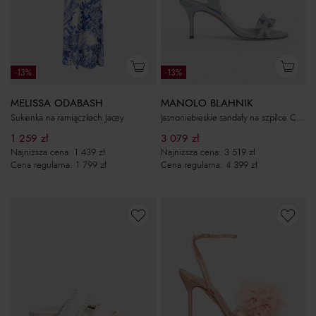
-13%
-13%
MELISSA ODABASH
MANOLO BLAHNIK
Sukienka na ramiączkach Jacey
Jasnoniebieskie sandały na szpilce Cigaura 70
1 259
zł
3 079
zł
Najniższa cena:
1 439
zł
Najniższa cena:
3 519
zł
Cena regularna:
1 799
zł
Cena regularna:
4 399
zł