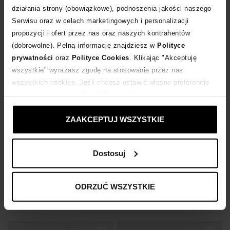
działania strony (obowiązkowe), podnoszenia jakości naszego
Serwisu oraz w celach marketingowych i personalizacji
propozycji i ofert przez nas oraz naszych kontrahentów
(dobrowolne). Pełną informację znajdziesz w
Polityce
prywatności
oraz
Polityce Cookies
. Klikając "Akceptuję
wszystkie" wyrażasz zgodę na stosowanie przez nas
wszystkich cookies. Jeśli chcesz ustawić własne preferencje
stosowania cookies, kliknij "Dostosuj" i zastosuj własne
ustawienia prywatności.
-14%
ZAAKCEPTUJ WSZYSTKIE
-14%
Bestseller
SELF PORTRAIT
SELF PORTRAIT
Dostosuj
Biała sukienka mini z kryształkami
Niebieska jeansowa sukienka mini
1 290
zł
912
zł
ODRZUĆ WSZYSTKIE
Najniższa cena:
1 505
zł
Najniższa cena:
1 064
zł
Cena regularna:
2 150
zł
Cena regularna:
1 520
zł