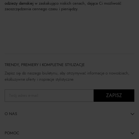
odzieży damskiej
w zaskakująco niskich cenach, dająca Ci możliwość
zaoszczędzenia cennego czasu i pieniędzy.
TRENDY, PREMIERY I KOMPLETNE STYLIZACJE
Zapisz się do naszego biuletynu, aby otrzymywać informacje o nowościach,
ekskluzywne oferty i inspiracje stylistyczne.
ZAPISZ
Twój adres e-mail
O NAS
POMOC