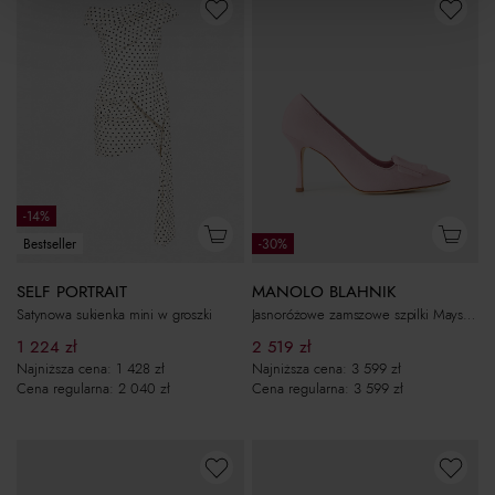
-14%
Bestseller
-30%
SELF PORTRAIT
MANOLO BLAHNIK
Satynowa sukienka mini w groszki
Jasnoróżowe zamszowe szpilki Maysale 90
1 224
zł
2 519
zł
Najniższa cena:
1 428
zł
Najniższa cena:
3 599
zł
Cena regularna:
2 040
zł
Cena regularna:
3 599
zł