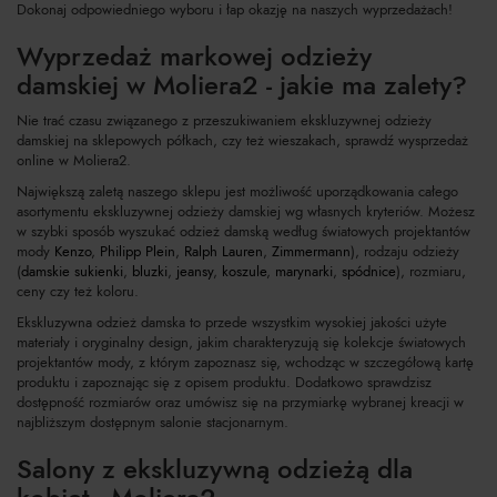
Dokonaj odpowiedniego wyboru i łap okazję na naszych wyprzedażach!
Wyprzedaż markowej odzieży
damskiej w Moliera2 - jakie ma zalety?
Nie trać czasu związanego z przeszukiwaniem ekskluzywnej odzieży
damskiej na sklepowych półkach, czy też wieszakach, sprawdź wysprzedaż
online w Moliera2.
Największą zaletą naszego sklepu jest możliwość uporządkowania całego
asortymentu ekskluzywnej odzieży damskiej wg własnych kryteriów. Możesz
w szybki sposób wyszukać odzież damską według światowych projektantów
mody
Kenzo
,
Philipp Plein
,
Ralph Lauren
,
Zimmermann
), rodzaju odzieży
(
damskie sukienki
,
bluzki
,
jeansy
,
koszule
,
marynarki
,
spódnice
), rozmiaru,
ceny czy też koloru.
Ekskluzywna odzież damska to przede wszystkim wysokiej jakości użyte
materiały i oryginalny design, jakim charakteryzują się kolekcje światowych
projektantów mody, z którym zapoznasz się, wchodząc w szczegółową kartę
produktu i zapoznając się z opisem produktu. Dodatkowo sprawdzisz
dostępność rozmiarów oraz umówisz się na przymiarkę wybranej kreacji w
najbliższym dostępnym salonie stacjonarnym.
Salony z ekskluzywną odzieżą dla