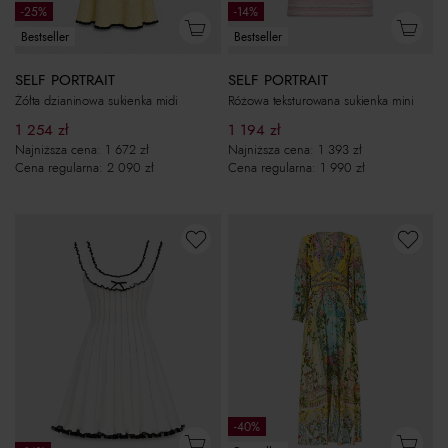
-25%
-14%
Bestseller
Bestseller
SELF PORTRAIT
SELF PORTRAIT
Żółta dzianinowa sukienka midi
Różowa teksturowana sukienka mini
1 254
zł
1 194
zł
Najniższa cena:
1 672
zł
Najniższa cena:
1 393
zł
Cena regularna:
2 090
zł
Cena regularna:
1 990
zł
-40%