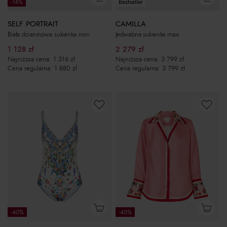
-14%
Bestseller
SELF PORTRAIT
CAMILLA
Biała dzianinowa sukienka mini
Jedwabna sukienka maxi
1 128
zł
2 279
zł
Najniższa cena:
1 316
zł
Najniższa cena:
3 799
zł
Cena regularna:
1 880
zł
Cena regularna:
3 799
zł
-40%
-40%