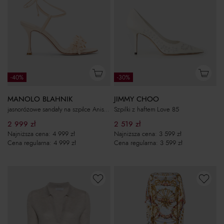
-40%
-30%
MANOLO BLAHNIK
JIMMY CHOO
jasnoróżowe sandały na szpilce Anista 90
Szpilki z haftem Love 85
2 999
zł
2 519
zł
Najniższa cena:
4 999
zł
Najniższa cena:
3 599
zł
Cena regularna:
4 999
zł
Cena regularna:
3 599
zł