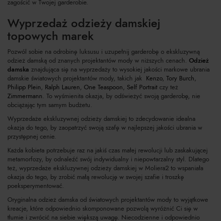
zagościć w Twojej garderobie.
Wyprzedaż odzieży damskiej
topowych marek
Pozwól sobie na odrobinę luksusu i uzupełnij garderobę o ekskluzywną
odzież damską od znanych projektantów mody w niższych cenach.
Odzież
damska
znajdująca się na wyprzedaży to wysokiej jakości markowe ubrania
damskie światowych projektantów mody, takich jak
Kenzo
,
Tory Burch
,
Philipp Plein
,
Ralph Lauren
,
One Teaspoon
,
Self Portrait
czy też
Zimmermann
. To wyśmienita okazja, by odświeżyć swoją garderobę, nie
obciążając tym samym budżetu.
Wyprzedaże ekskluzywnej odzieży damskiej to zdecydowanie idealna
okazja do tego, by zaopatrzyć swoją szafę w najlepszej jakości ubrania w
przystępnej cenie.
Każda kobieta potrzebuje raz na jakiś czas małej rewolucji lub zaskakującej
metamorfozy, by odnaleźć swój indywidualny i niepowtarzalny styl. Dlatego
też, wyprzedaże ekskluzywnej odzieży damskiej w Moliera2 to wspaniała
okazja do tego, by zrobić małą rewolucję w swojej szafie i troszkę
poeksperymentować.
Oryginalna odzież damska od światowych projektantów mody to wyjątkowe
kreacje, które odpowiednio skomponowane pozwolą wyróżnić Ci się w
tłumie i zwrócić na siebie większą uwagę. Niecodzienne i odpowiednio