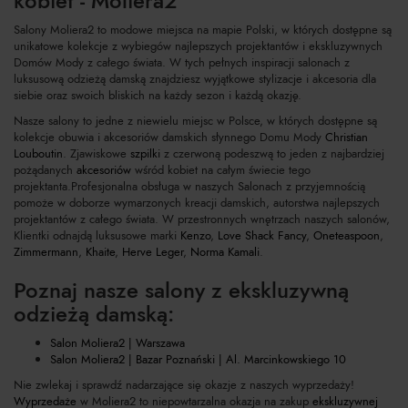
kobiet - Moliera2
Salony Moliera2 to modowe miejsca na mapie Polski, w których dostępne są
unikatowe kolekcje z wybiegów najlepszych projektantów i ekskluzywnych
Domów Mody z całego świata. W tych pełnych inspiracji salonach z
luksusową odzieżą damską znajdziesz wyjątkowe stylizacje i akcesoria dla
siebie oraz swoich bliskich na każdy sezon i każdą okazję.
Nasze salony to jedne z niewielu miejsc w Polsce, w których dostępne są
kolekcje obuwia i akcesoriów damskich słynnego Domu Mody
Christian
Louboutin
. Zjawiskowe
szpilki
z czerwoną podeszwą to jeden z najbardziej
pożądanych
akcesoriów
wśród kobiet na całym świecie tego
projektanta.Profesjonalna obsługa w naszych Salonach z przyjemnością
pomoże w doborze wymarzonych kreacji damskich, autorstwa najlepszych
projektantów z całego świata. W przestronnych wnętrzach naszych salonów,
Klientki odnajdą luksusowe marki
Kenzo
,
Love Shack Fancy
,
Oneteaspoon
,
Zimmermann
,
Khaite
,
Herve Leger
,
Norma Kamali
.
Poznaj nasze salony z ekskluzywną
odzieżą damską:
Salon Moliera2 | Warszawa
Salon Moliera2 | Bazar Poznański | Al. Marcinkowskiego 10
Nie zwlekaj i sprawdź nadarzające się okazje z naszych wyprzedaży!
Wyprzedaże
w Moliera2 to niepowtarzalna okazja na zakup
ekskluzywnej