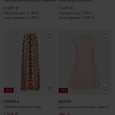
Kremowa ażurowa koszula Wanderlust
Kremowe ażurowe szorty
2 239
zł
1 469
zł
Najniższa cena:
3 199
zł
Najniższa cena:
2 099
zł
Cena regularna:
3 199
zł
Cena regularna:
2 099
zł
-40%
-14%
CAMILLA
ROTATE
Jedwabne spodnie w kwiaty
Jasnoróżowa mini sukienka z siateczki
1 679
zł
599
zł