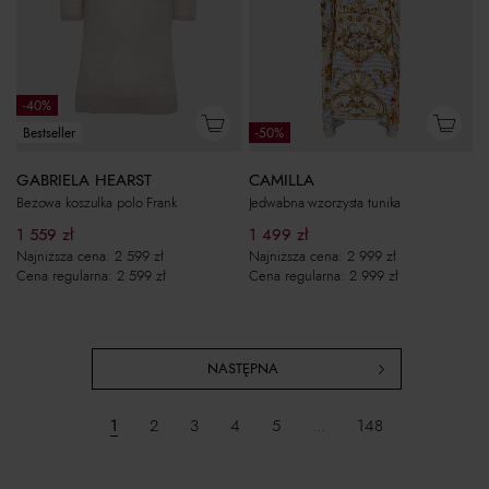
-40%
Bestseller
-50%
GABRIELA HEARST
CAMILLA
Beżowa koszulka polo Frank
Jedwabna wzorzysta tunika
1 559
zł
1 499
zł
Najniższa cena:
2 599
zł
Najniższa cena:
2 999
zł
Cena regularna:
2 599
zł
Cena regularna:
2 999
zł
NASTĘPNA
1
2
3
4
5
...
148