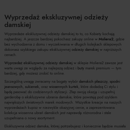
Wyprzedaż ekskluzywnej odzieży
damskiej
Wyprzedaże ekskluzywnej odzieży damskiej to to, co Kobiety kochają
najbardziej. A jeszcze bardziej pokochasz zakupy online w
Moliera2
, gdzie
bez wychodzenia z domu i wyczekiwania w długich kolejkach sklepowych
dokonasz szybkiego zakupu ekskluzywnej
odzieży damskiej
w najniższych
cenach.
Wyprzedaż ekskluzywnej odzieży damskiej
w sklepie Moliera2 zawsze jest
warta uwagi ze względu za najlepszą odzież i
buty
marek premium — tym
bardziej, gdy możesz zrobić to online.
Szczególną uwagę zwracamy na bogaty wybór
damskich płaszczy
,
spodni
jeansowych
,
sukienek
, oraz
wiosennych kurtek
, które dodadzą Ci stylu i
będą pasować do codziennych stylizacji. Złap swoją okazję i uzupełnij
garderobę o ekskluzywne ubrania damskie, które powstają pod szyldem
największych światowych marek modowych. Wszystkie kreacje na naszych
wyprzedażach kupisz w niezwykle okazyjnej cenie, a zaprezentowana
kolekcja wiosenna ubrań damskich jest naprawdę różnorodna i stale
uzupełniana o nowy asortyment.
Ekskluzywna odzież damska, której potrzebujesz i koniecznie będzie musiała