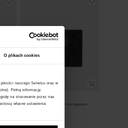
O plikach cookies
 jakości naszego Serwisu oraz w
Okazja
olne). Pełną informację
zgodę na stosowanie przez nas
PHILIPP PLEIN
zastosuj własne ustawienia
Czarny portfel z kryształowym monogramem
2 930
zł
Najniższa cena:
3 180
zł
Cena regularna:
3 180
zł