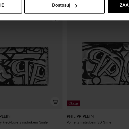
IE
Dostosuj
ZAA
Okazja
PHILIPP PLEIN
 PLEIN
Portfel z nadrukiem 3D Smile
rty kredytowe z nadrukiem Smile