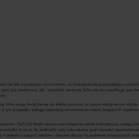
ować nie tyle wyszukanym wzornictwem, co funkcjonalnością pozwalającą na komfor
arty (np. kredytowe), jak i wizytówki, banknoty, bilon czy też wszelkiego typu k
ści.
wcę, który swoją ofertę kieruje do klienta premium, w naszym asortymencie króluje 
e są w tym przypadku zasługą najbardziej renomowanym marek związanych współcze
uboutin, Tod's lub Ralph Lauren) oraz elegancka paleta kolorystyczna, nadają niewąt
 a wszystko to po to, by podkreślić swój indywidualny gust i sprostać zapotrzebow
ż w jednym z naszych salonów i dokonać decyzji na podstawie empirycznych wraże