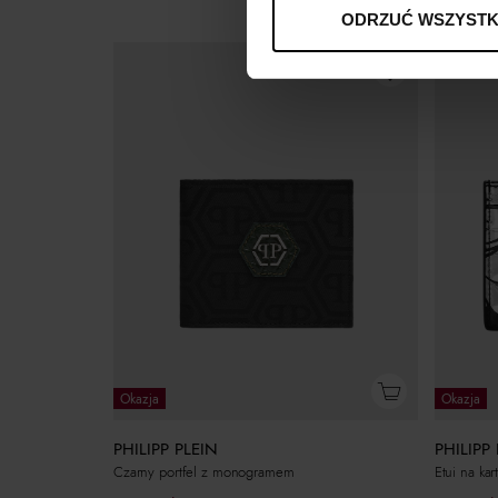
ODRZUĆ WSZYSTK
Okazja
Okazja
PHILIPP PLEIN
PHILIPP
Czarny portfel z monogramem
Etui na ka