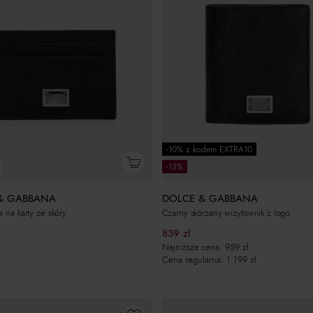
-10% z kodem EXTRA10
-13%
& GABBANA
DOLCE & GABBANA
i na karty ze skóry
Czarny skórzany wizytownik z logo
839
zł
Najniższa cena:
959
zł
Cena regularna:
1 199
zł