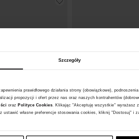
Szczegóły
 zapewnienia prawidłowego działania strony (obowiązkowe), podnoszenia
Okazja
lizacji propozycji i ofert przez nas oraz naszych kontrahentów (dobrow
ości
oraz
Polityce Cookies
. Klikając "Akceptuję wszystkie" wyrażasz 
 PLEIN
PHILIPP PLEIN
z ustawić własne preferencje stosowania cookies, kliknij "Dostosuj" i 
rty z kryształowym monogramem
Etui na karty z monogramem
1 570
zł
 cena:
2 170
zł
Najniższa cena:
1 710
zł
larna:
2 170
zł
Cena regularna:
1 710
zł