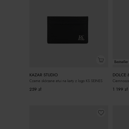
Bestseller
KAZAR STUDIO
DOLCE 
Czarne skórzane etui na karty z logo KS SEINES
Ciemnoszar
259
zł
1 199
zł