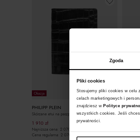
Zgoda
Pliki cookies
Stosujemy pliki cookies w celu
Okazja
Okazja
celach marketingowych i persona
znajdziesz w
Polityce prywatn
PHILIPP PLEIN
PHILIPP
wszystkich cookies. Jeśli chces
Skórzane etui na paszport PP
Etui na ka
prywatności.
1 910
zł
2 000
zł
Najniższa cena:
2 070
zł
Najniższa
Cena regularna:
2 070
zł
Cena regu