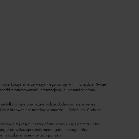
towe korzystanie ze wszystkiego co się w nim znajdzie. Swoje
arteczki z zanotowanymi informacjami, numerami telefonu,
nie tylko strona praktyczna tychże dodatków, ale również i
śnie z kreowaniem trendów w modzie – Valentino, Christian
pliwie tej części naszej oferty sporo klasy i prestiżu. Nasi
aniu, jakie wykazuje część męska gości naszego sklepu
ń i osobistej oceny swoich potrzeb.