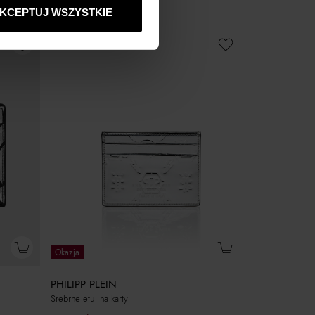
KCEPTUJ WSZYSTKIE
Okazja
PHILIPP PLEIN
Srebrne etui na karty