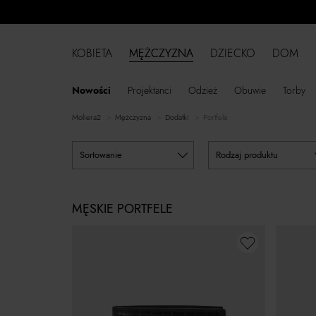
KOBIETA
MĘŻCZYZNA
DZIECKO
DOM
Nowości
Projektanci
Odzież
Obuwie
Torby
moliera2
mężczyzna
dodatki
Portfele
sortowanie
rodzaj produktu
MĘSKIE PORTFELE