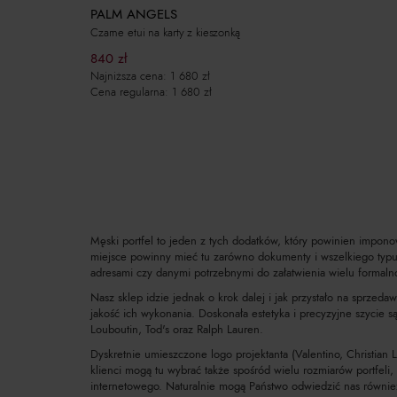
PALM ANGELS
Czarne etui na karty z kieszonką
840
zł
Najniższa cena:
1 680
zł
Cena regularna:
1 680
zł
Męski portfel to jeden z tych dodatków, który powinien impon
miejsce powinny mieć tu zarówno dokumenty i wszelkiego typu k
adresami czy danymi potrzebnymi do załatwienia wielu formalno
Nasz sklep idzie jednak o krok dalej i jak przystało na sprzeda
jakość ich wykonania. Doskonała estetyka i precyzyjne szyci
Louboutin, Tod's oraz Ralph Lauren.
Dyskretnie umieszczone logo projektanta (Valentino, Christian Lo
klienci mogą tu wybrać także spośród wielu rozmiarów portfeli,
internetowego. Naturalnie mogą Państwo odwiedzić nas równie