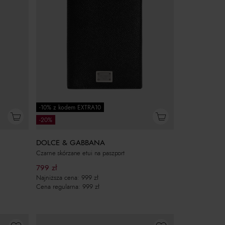
-10% z kodem EXTRA10
-20%
DOLCE & GABBANA
Czarne skórzane etui na paszport
799
zł
Najniższa cena:
999
zł
Cena regularna:
999
zł