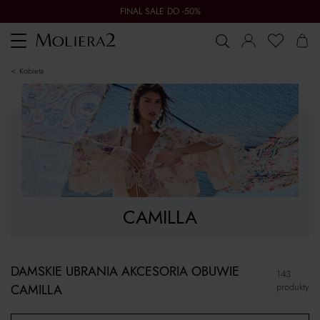
FINAL SALE DO -50%
Toggle
navigation
kobieta
CAMILLA
DAMSKIE UBRANIA AKCESORIA OBUWIE
143
produkty
CAMILLA