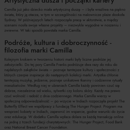
Artystyczna dusza i początki kariery
Camilla już jako dziecko miała artystyczną duszę – i była wrażliwa na piękno
świata, który ją otacza, w tym w szczególności na malownicze plaże dookoła
Sydney. W późniejszych latach rozpoczęła pracę w aktorstwie, a między
scenami nosiła swoje własne projekty – niezwykle wygodne w noszeniu i
zwiewne. W taki sposób powstała marka Camilla.
Podróże, kultura i dobroczynność -
filozofia marki Camilla
Kolejnym krokiem w tworzeniu historii marki były liczne podróże jej
założycielki. Do tej pory Camilla Franks podróżuje dwa razy do roku do
najdalszych zakątków świata – poznaje tamtejsze kultury i społeczności z
których czerpie inspiracje do następnych kolekcji marki. Artystka chłonie
tamtejszą muzykę, jedzenie, poznaje unikatowe tkaniny i codzienne rytuały
mieszkańców. Według niej w ubraniach Camilla każdy powinien czuć się
dobrze, niezależnie od wieku, sylwetki czy koloru skóry. Każdy ma prawo
czuć wolność i radość z dnia codziennego. Marka Camilla wierzy w
społeczną odpowiedzialność – po wizycie w Indiach rozpoczęła projekt The
Butterfly Effect we współpracy z fundacją The Hunger Project. Program ma
wesprzeć kobiety w Indiach, zapewnić im wsparcie, godne warunki do życia
oraz edukację. W dodatku Camilla wpłaca dolara za każdą transakcję online
na jedną z trzech fundacji charytatywnych: The Hunger Project, Food Bank
oraz National Breast Cancer Foundation.