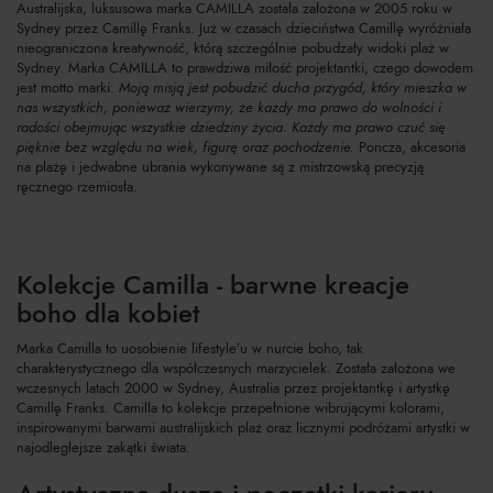
Australijska, luksusowa marka CAMILLA została założona w 2005 roku w
Sydney przez Camillę Franks. Już w czasach dzieciństwa Camillę wyróżniała
nieograniczona kreatywność, którą szczególnie pobudzały widoki plaż w
Sydney. Marka CAMILLA to prawdziwa miłość projektantki, czego dowodem
jest motto marki:
Moją misją jest pobudzić ducha przygód, który mieszka w
nas wszystkich, ponieważ wierzymy, że każdy ma prawo do wolności i
radości obejmując wszystkie dziedziny życia. Każdy ma prawo czuć się
pięknie bez względu na wiek, figurę oraz pochodzenie.
Poncza, akcesoria
na plażę i jedwabne ubrania wykonywane są z mistrzowską precyzją
ręcznego rzemiosła.
Kolekcje Camilla - barwne kreacje
boho dla kobiet
Marka Camilla to uosobienie lifestyle’u w nurcie boho, tak
charakterystycznego dla współczesnych marzycielek. Została założona we
wczesnych latach 2000 w Sydney, Australia przez projektantkę i artystkę
Camillę Franks. Camilla to kolekcje przepełnione wibrującymi kolorami,
inspirowanymi barwami australijskich plaż oraz licznymi podróżami artystki w
najodleglejsze zakątki świata.