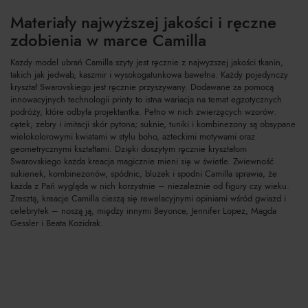
Materiały najwyższej jakości i ręczne
zdobienia w marce Camilla
Każdy model ubrań Camilla szyty jest ręcznie z najwyższej jakości tkanin,
takich jak jedwab, kaszmir i wysokogatunkowa bawełna. Każdy pojedynczy
kryształ Swarovskiego jest ręcznie przyszywany. Dodawane za pomocą
innowacyjnych technologii printy to istna wariacja na temat egzotycznych
podróży, które odbyła projektantka. Pełno w nich zwierzęcych wzorów:
cętek, zebry i imitacji skór pytona; suknie, tuniki i kombinezony są obsypane
wielokolorowymi kwiatami w stylu boho, azteckimi motywami oraz
geometrycznymi kształtami. Dzięki doszytym ręcznie kryształom
Swarovskiego każda kreacja magicznie mieni się w świetle. Zwiewność
sukienek, kombinezonów, spódnic, bluzek i spodni Camilla sprawia, że
każda z Pań wygląda w nich korzystnie – niezależnie od figury czy wieku.
Zresztą, kreacje Camilla cieszą się rewelacyjnymi opiniami wśród gwiazd i
celebrytek – noszą ją, między innymi Beyonce, Jennifer Lopez, Magda
Gessler i Beata Kozidrak.