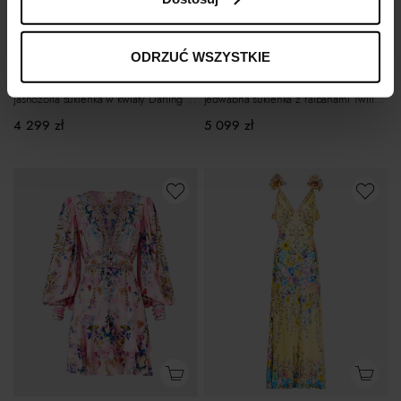
ODRZUĆ WSZYSTKIE
CAMILLA
CAMILLA
Jedwabna sukienka z falbanami Twilight in Iistanbul
Jasnożółta sukienka w kwiaty Darling Buds
5 099
zł
4 299
zł