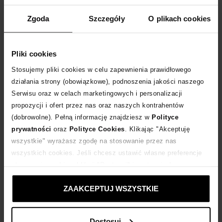
Zgoda
Szczegóły
O plikach cookies
Pliki cookies
Stosujemy pliki cookies w celu zapewnienia prawidłowego
CAMILLA
CAMILLA
działania strony (obowiązkowe), podnoszenia jakości naszego
Crop top Adorned in Aranjuez
Sukienka w kwiaty Adorned in Aranjuez
Serwisu oraz w celach marketingowych i personalizacji
2 999
zł
5 599
zł
propozycji i ofert przez nas oraz naszych kontrahentów
(dobrowolne). Pełną informację znajdziesz w
Polityce
prywatności
oraz
Polityce Cookies
. Klikając "Akceptuję
wszystkie" wyrażasz zgodę na stosowanie przez nas
wszystkich cookies. Jeśli chcesz ustawić własne preferencje
stosowania cookies, kliknij "Dostosuj" i zastosuj własne
ustawienia prywatności.
ZAAKCEPTUJ WSZYSTKIE
Dostosuj