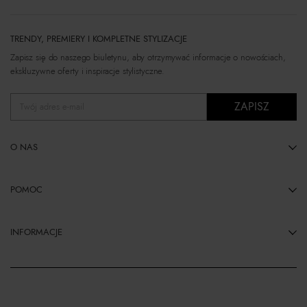
TRENDY, PREMIERY I KOMPLETNE STYLIZACJE
Zapisz się do naszego biuletynu, aby otrzymywać informacje o nowościach,
ekskluzywne oferty i inspiracje stylistyczne.
ZAPISZ
Twój adres e-mail
O NAS
POMOC
INFORMACJE