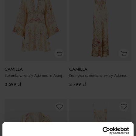
CAMILLA
CAMILLA
Sukienka w kwiaty Adorned in Aranjuez
Kremowa sukienka w kwiaty Adorned in Aranjuez
3 599
zł
3 799
zł