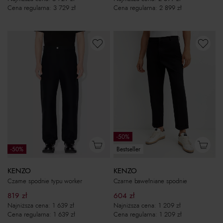
Cena regularna:
3 729
zł
Cena regularna:
2 899
zł
-50%
-50%
Bestseller
KENZO
KENZO
Czarne spodnie typu worker
Czarne bawełniane spodnie
819
zł
604
zł
Najniższa cena:
1 639
zł
Najniższa cena:
1 209
zł
Cena regularna:
1 639
zł
Cena regularna:
1 209
zł