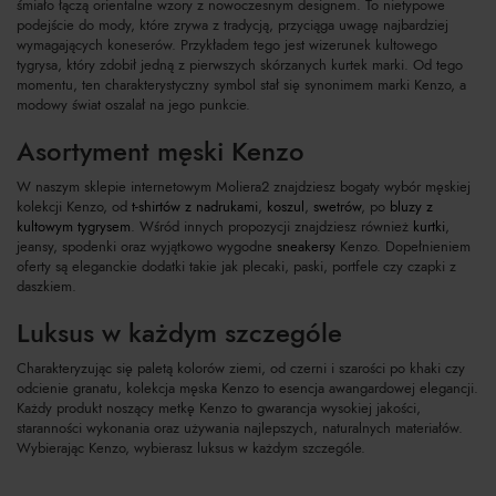
śmiało łączą orientalne wzory z nowoczesnym designem. To nietypowe
podejście do mody, które zrywa z tradycją, przyciąga uwagę najbardziej
wymagających koneserów. Przykładem tego jest wizerunek kultowego
tygrysa, który zdobił jedną z pierwszych skórzanych kurtek marki. Od tego
momentu, ten charakterystyczny symbol stał się synonimem marki Kenzo, a
modowy świat oszalał na jego punkcie.
Asortyment męski Kenzo
W naszym sklepie internetowym Moliera2 znajdziesz bogaty wybór męskiej
kolekcji Kenzo, od
t-shirtów z nadrukami
,
koszul
,
swetrów
, po
bluzy z
kultowym tygrysem
. Wśród innych propozycji znajdziesz również
kurtki
,
jeansy, spodenki oraz wyjątkowo wygodne
sneakersy
Kenzo. Dopełnieniem
oferty są eleganckie dodatki takie jak plecaki, paski, portfele czy czapki z
daszkiem.
Luksus w każdym szczególe
Charakteryzując się paletą kolorów ziemi, od czerni i szarości po khaki czy
odcienie granatu, kolekcja męska Kenzo to esencja awangardowej elegancji.
Każdy produkt noszący metkę Kenzo to gwarancja wysokiej jakości,
staranności wykonania oraz używania najlepszych, naturalnych materiałów.
Wybierając Kenzo, wybierasz luksus w każdym szczególe.