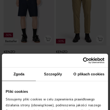
-50%
Bestseller
-50%
KENZO
KENZO
Ciemne jeansowe spodenki Kenzo Creations
Beżowe spodnie Chino
670
zł
670
zł
Najniższa cena:
1 340
zł
Najniższa cena:
1 340
zł
Cena regularna:
1 340
zł
Cena regularna:
1 340
zł
Zgoda
Szczegóły
O plikach cookies
Pliki cookies
Stosujemy pliki cookies w celu zapewnienia prawidłowego
działania strony (obowiązkowe), podnoszenia jakości naszego