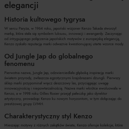
elegancji
Historia kultowego tygrysa
W sercu Paryża, w 1964 roku, japoński wizjoner Kenzo Takada stworzył
markę, która stała się symbolem luksusu, innowacji i awangardy. Zaczynając
od intrygującego połączenia japońskich motywów z europejską elegancją,
Kenzo zyskało reputację marki odważnie kwestionującej utarte wzorce mody.
Od Jungle Jap do globalnego
fenomenu
Pierwotna nazwa, Jungle Jap, odzwierciedlała głęboką inspirację marki
światem przyrody, zwłaszcza egzotycznymi krajobrazami dżungli. Pierwszy
sklep marki przypominał wręcz deszczowy las, przyciągając uwagę
innowacyjnością i niepowtarzalnością. Nazwa marki wkrótce ewoluowała w
Kenzo, a w 1998 roku Gilles Rosier przejął pałeczkę jako dyrektor
artystyczny, prowadząc Kenzo ku nowym horyzontom, w tym dołączając do
prestiżowej grupy LVMH.
Charakterystyczny styl Kenzo
Mieszając motywy z różnych zakątków świata, Kenzo oferuje kolekcje, które