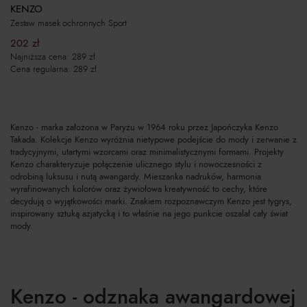
KENZO
Zestaw masek ochronnych Sport
202
zł
Najniższa cena:
289
zł
Cena regularna:
289
zł
Kenzo - marka założona w Paryżu w 1964 roku przez Japończyka Kenzo
Takada. Kolekcje Kenzo wyróżnia nietypowe podejście do mody i zerwanie z
tradycyjnymi, utartymi wzorcami oraz minimalistycznymi formami. Projekty
Kenzo charakteryzuje połączenie ulicznego stylu i nowoczesności z
odrobiną luksusu i nutą awangardy. Mieszanka nadruków, harmonia
wyrafinowanych kolorów oraz żywiołowa kreatywność to cechy, które
decydują o wyjątkowości marki. Znakiem rozpoznawczym Kenzo jest tygrys,
inspirowany sztuką azjatycką i to właśnie na jego punkcie oszalał cały świat
mody.
Kenzo - odznaka awangardowej