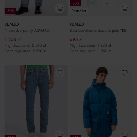
-50%
-50%
Bestseller
KENZO
KENZO
Niebieskie jeansy ASAGAO
Biała bawełniana koszulka polo "KENZO PIXEL"
1 255
zł
695
zł
Najniższa cena:
2 510
zł
Najniższa cena:
1 390
zł
Cena regularna:
2 510
zł
Cena regularna:
1 390
zł