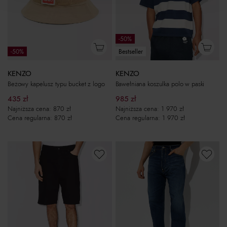
-50%
-50%
Bestseller
KENZO
KENZO
Beżowy kapelusz typu bucket z logo
Bawełniana koszulka polo w paski
435
zł
985
zł
Najniższa cena:
870
zł
Najniższa cena:
1 970
zł
Cena regularna:
870
zł
Cena regularna:
1 970
zł