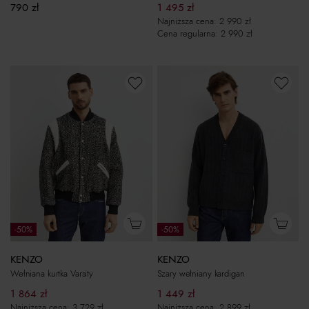
790
zł
1 495
zł
Najniższa cena:
2 990
zł
Cena regularna:
2 990
zł
-50%
-50%
KENZO
KENZO
Wełniana kurtka Varsity
Szary wełniany kardigan
1 864
zł
1 449
zł
Najniższa cena:
3 729
zł
Najniższa cena:
2 899
zł