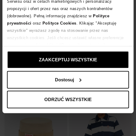
Serwisu oraz w celach marketingowych i personalizacji
propozycji i ofert przez nas oraz naszych kontrahentów
(dobrowolne). Pełną informację znajdziesz w
Polityce
prywatności
oraz
Polityce Cookies
. Klikając "Akceptuję
wszystkie" wyrażasz zgodę na stosowanie przez nas
wszystkich cookies. Jeśli chcesz ustawić własne preferencje
-30%
-50%
stosowania cookies, kliknij "Dostosuj" i zastosuj własne
ustawienia prywatności.
KENZO
KENZO
ZAAKCEPTUJ WSZYSTKIE
Wysokie białe skarpetki z logo
Granatowy beret z logo
336
zł
625
zł
Najniższa cena:
480
zł
Najniższa cena:
1 250
zł
Dostosuj
Cena regularna:
480
zł
Cena regularna:
1 250
zł
ODRZUĆ WSZYSTKIE