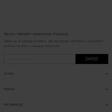
TRENDY, PREMIERY I KOMPLETNE STYLIZACJE
Zapisz się do naszego biuletynu, aby otrzymywać informacje o nowościach,
ekskluzywne oferty i inspiracje stylistyczne.
ZAPISZ
Twój adres e-mail
O NAS
POMOC
INFORMACJE