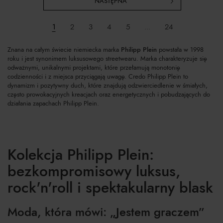
NASTĘPNA
1
2
3
4
5
...
24
Znana na całym świecie niemiecka marka
Philipp Plein
powstała w 1998
roku i jest synonimem luksusowego streetwearu. Marka charakteryzuje się
odważnymi, unikalnymi projektami, które przełamują monotonię
codzienności i z miejsca przyciągają uwagę. Credo Philipp Plein to
dynamizm i pozytywny duch, które znajdują odzwierciedlenie w śmiałych,
często prowokacyjnych kreacjach oraz energetycznych i pobudzających do
działania zapachach Philipp Plein.
Kolekcja Philipp Plein:
bezkompromisowy luksus,
rock'n'roll i spektakularny blask
Moda, która mówi: „Jestem graczem”