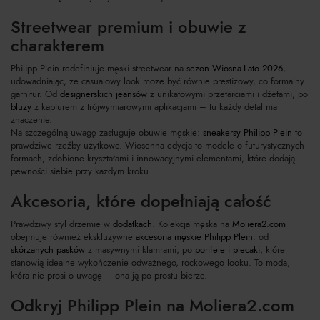
Streetwear premium i obuwie z
charakterem
Philipp Plein redefiniuje męski streetwear na
sezon Wiosna-Lato 2026
,
udowadniając, że casualowy look może być równie prestiżowy, co formalny
garnitur. Od
designerskich jeansów
z unikatowymi przetarciami i dżetami, po
bluzy
z kapturem z trójwymiarowymi aplikacjami – tu każdy detal ma
znaczenie.
Na szczególną uwagę zasługuje obuwie męskie:
sneakersy Philipp Plein
to
prawdziwe rzeźby użytkowe. Wiosenna edycja to modele o futurystycznych
formach, zdobione kryształami i innowacyjnymi elementami, które dodają
pewności siebie przy każdym kroku.
Akcesoria, które dopełniają całość
Prawdziwy styl drzemie w
dodatkach
. Kolekcja męska na
Moliera2.com
obejmuje również ekskluzywne
akcesoria męskie Philipp Plein
: od
skórzanych pasków
z masywnymi klamrami, po
portfele
i
plecaki
, które
stanowią idealne wykończenie odważnego, rockowego looku. To moda,
która nie prosi o uwagę – ona ją po prostu bierze.
Odkryj Philipp Plein na Moliera2.com