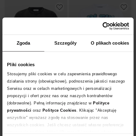
Zgoda
Szczegóły
O plikach cookies
Pliki cookies
Nowość
Nowość
Stosujemy pliki cookies w celu zapewnienia prawidłowego
działania strony (obowiązkowe), podnoszenia jakości naszego
PHILIPP PLEIN
PHILIPP PLEIN
Serwisu oraz w celach marketingowych i personalizacji
T-shirt z motywem orła i czaszki
Biały t-shirt z ozdobnym motywem
propozycji i ofert przez nas oraz naszych kontrahentów
3 350
zł
3 780
zł
(dobrowolne). Pełną informację znajdziesz w
Polityce
prywatności
oraz
Polityce Cookies
. Klikając "Akceptuję
wszystkie" wyrażasz zgodę na stosowanie przez nas
wszystkich cookies. Jeśli chcesz ustawić własne preferencje
stosowania cookies, kliknij "Dostosuj" i zastosuj własne