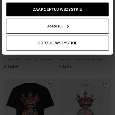
ustawienia prywatności.
ZAAKCEPTUJ WSZYSTKIE
Dostosuj
Nowość
Nowość
ODRZUĆ WSZYSTKIE
PHILIPP PLEIN
PHILIPP PLEIN
Czarny t-shirt z ozdobnym motywem lodów
Biały t-shirt z ozdobnym motywem lodów
2 545
zł
2 545
zł