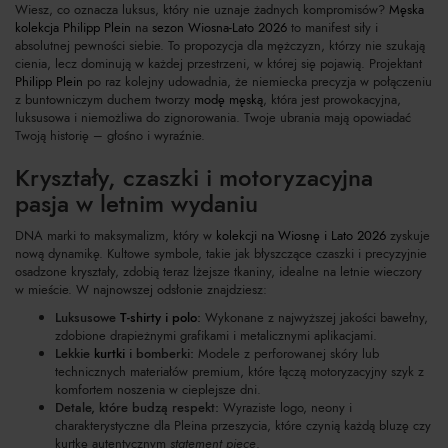
Wiesz, co oznacza luksus, który nie uznaje żadnych kompromisów?
Męska
kolekcja Philipp Plein
na
sezon Wiosna-Lato 2026
to manifest siły i
absolutnej pewności siebie. To propozycja dla mężczyzn, którzy nie szukają
cienia, lecz dominują w każdej przestrzeni, w której się pojawią. Projektant
Philipp Plein
po raz kolejny udowadnia, że niemiecka precyzja w połączeniu
z buntowniczym duchem tworzy
modę męską
, która jest prowokacyjna,
luksusowa i niemożliwa do zignorowania. Twoje ubrania mają opowiadać
Twoją historię – głośno i wyraźnie.
Kryształy, czaszki i motoryzacyjna
pasja w letnim wydaniu
DNA marki to maksymalizm, który w
kolekcji na Wiosnę i Lato 2026
zyskuje
nową dynamikę. Kultowe symbole, takie jak błyszczące czaszki i precyzyjnie
osadzone kryształy, zdobią teraz lżejsze tkaniny, idealne na letnie wieczory
w mieście. W najnowszej odsłonie znajdziesz:
Luksusowe
T-shirty i polo
:
Wykonane z najwyższej jakości bawełny,
zdobione drapieżnymi grafikami i metalicznymi aplikacjami.
Lekkie
kurtki
i bomberki:
Modele z perforowanej skóry lub
technicznych materiałów premium, które łączą motoryzacyjny szyk z
komfortem noszenia w cieplejsze dni.
Detale, które budzą respekt:
Wyraziste logo, neony i
charakterystyczne dla Pleina przeszycia, które czynią każdą bluzę czy
kurtkę autentycznym
statement piece
.