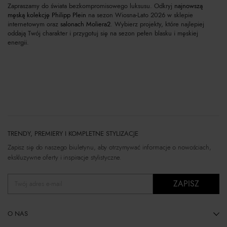
Zapraszamy do świata bezkompromisowego luksusu. Odkryj
najnowszą
męską kolekcję Philipp Plein
na sezon Wiosna-Lato 2026 w sklepie
internetowym oraz
salonach Moliera2
. Wybierz projekty, które najlepiej
oddają Twój charakter i przygotuj się na sezon pełen blasku i męskiej
energii.
TRENDY, PREMIERY I KOMPLETNE STYLIZACJE
Zapisz się do naszego biuletynu, aby otrzymywać informacje o nowościach,
ekskluzywne oferty i inspiracje stylistyczne.
ZAPISZ
Twój adres e-mail
O NAS