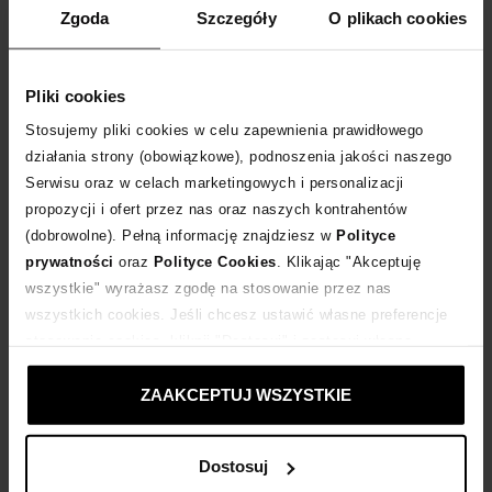
Zgoda
Szczegóły
O plikach cookies
Pliki cookies
Stosujemy pliki cookies w celu zapewnienia prawidłowego
działania strony (obowiązkowe), podnoszenia jakości naszego
Serwisu oraz w celach marketingowych i personalizacji
propozycji i ofert przez nas oraz naszych kontrahentów
(dobrowolne). Pełną informację znajdziesz w
Polityce
prywatności
oraz
Polityce Cookies
. Klikając "Akceptuję
wszystkie" wyrażasz zgodę na stosowanie przez nas
-40%
-40%
wszystkich cookies. Jeśli chcesz ustawić własne preferencje
stosowania cookies, kliknij "Dostosuj" i zastosuj własne
DSQUARED2 KIDS
MONCLER KIDS
ustawienia prywatności.
Różowe bawełniane figi z logo
Białe legginsy z logo
ZAAKCEPTUJ WSZYSTKIE
138
zł
420
zł
Najniższa cena:
230
zł
Najniższa cena:
700
zł
Cena regularna:
230
zł
Cena regularna:
700
zł
Dostosuj