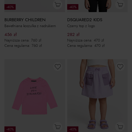
-40%
-40%
BURBERRY CHILDREN
DSQUARED2 KIDS
Bawełniana koszulka z nadrukiem
Czarny top z logo
456
zł
282
zł
Najniższa cena:
760
zł
Najniższa cena:
470
zł
Cena regularna:
760
zł
Cena regularna:
470
zł
-40%
-40%