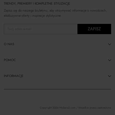
TRENDY, PREMIERY I KOMPLETNE STYLIZACJE
Zapisz się do naszego biuletynu, aby otrzymywać informacje o nowościach,
ekskluzywne oferty i inspiracje stylistyczne.
ZAPISZ
Twój adres e-mail
O NAS
POMOC
INFORMACJE
Copyright 2026 Moliera2.com / Wszelkie prawa zastrzeżone