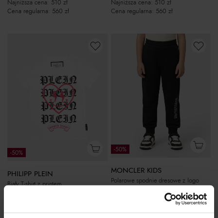
Najniższa cena:
510
zł
Najniższa cena:
510
zł
Cena regularna:
560
zł
Cena regularna:
560
zł
-50%
-50%
MONCLER KIDS
PHILIPP PLEIN
Polarowe spodnie dresowe z logo
Biały T-shirt z printem
560
zł
365
zł
Najniższa cena:
1 120
zł
Najniższa cena:
730
zł
Cena regularna:
1 120
zł
Cena regularna:
790
zł