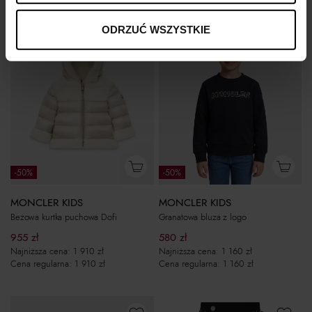
ODRZUĆ WSZYSTKIE
-50%
-50%
MONCLER KIDS
MONCLER KIDS
Beżowa kurtka puchowa Dofi
Granatowa bluza z logo
955
zł
580
zł
Najniższa cena:
1 910
zł
Najniższa cena:
1 160
zł
Cena regularna:
1 910
zł
Cena regularna:
1 160
zł