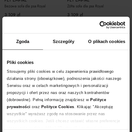
PET EMPIRE
PET EMPIRE
Beżowa sofa dla psa Royal
Żółta sofa dla psa Royal
3 109
zł
3 109
zł
Zgoda
Szczegóły
O plikach cookies
Pliki cookies
Stosujemy pliki cookies w celu zapewnienia prawidłowego
działania strony (obowiązkowe), podnoszenia jakości naszego
Serwisu oraz w celach marketingowych i personalizacji
propozycji i ofert przez nas oraz naszych kontrahentów
Nowość
Nowość
(dobrowolne). Pełną informację znajdziesz w
Polityce
prywatności
oraz
Polityce Cookies
. Klikając "Akceptuję
PET EMPIRE
PET EMPIRE
wszystkie" wyrażasz zgodę na stosowanie przez nas
Niebieska sofa dla psa Royal
Brązowa sofa dla psa Royal
wszystkich cookies. Jeśli chcesz ustawić własne preferencje
3 109
zł
3 109
zł
stosowania cookies, kliknij "Dostosuj" i zastosuj własne