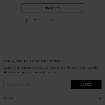
NASTĘPNA
1
2
3
4
5
...
9
TRENDY, PREMIERY I KOMPLETNE STYLIZACJE
Zapisz się do naszego biuletynu, aby otrzymywać informacje o nowościach,
ekskluzywne oferty i inspiracje stylistyczne.
ZAPISZ
Twój adres e-mail
O NAS