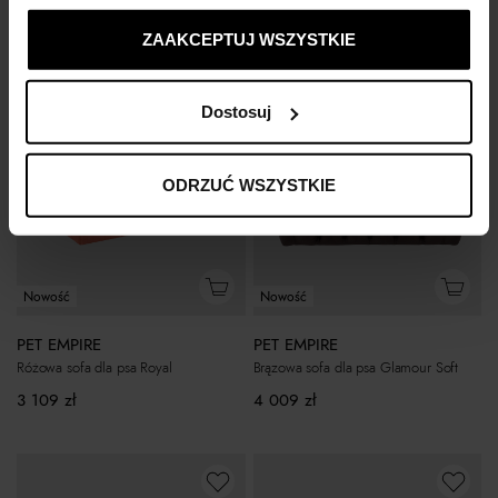
ustawienia prywatności.
ZAAKCEPTUJ WSZYSTKIE
Dostosuj
ODRZUĆ WSZYSTKIE
Nowość
Nowość
PET EMPIRE
PET EMPIRE
Różowa sofa dla psa Royal
Brązowa sofa dla psa Glamour Soft
3 109
zł
4 009
zł