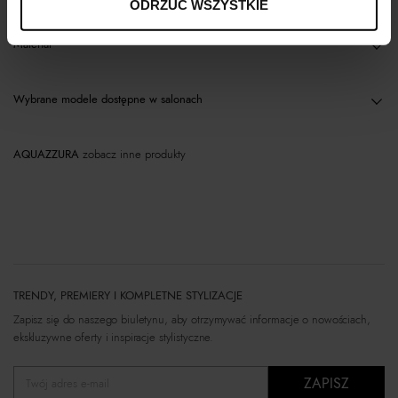
ODRZUĆ WSZYSTKIE
Materiał
Wybrane modele dostępne w salonach
AQUAZZURA
zobacz inne produkty
TRENDY, PREMIERY I KOMPLETNE STYLIZACJE
Zapisz się do naszego biuletynu, aby otrzymywać informacje o nowościach,
ekskluzywne oferty i inspiracje stylistyczne.
ZAPISZ
Twój adres e-mail