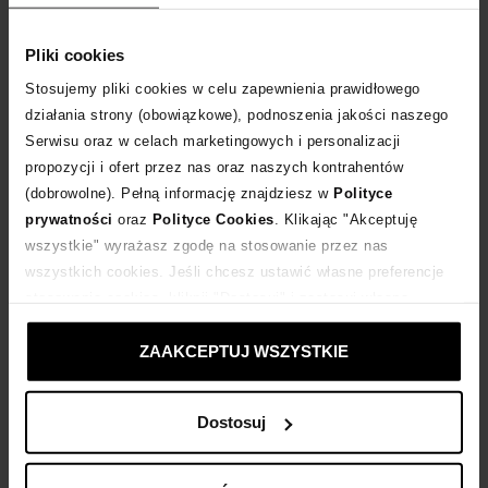
Tabela rozmiarów
WYBIERZ ROZMIAR
Pliki cookies
Stosujemy pliki cookies w celu zapewnienia prawidłowego
DODAJ DO KOSZYKA
działania strony (obowiązkowe), podnoszenia jakości naszego
Serwisu oraz w celach marketingowych i personalizacji
Dostawa
od 0 zł
propozycji i ofert przez nas oraz naszych kontrahentów
(dobrowolne). Pełną informację znajdziesz w
Polityce
prywatności
oraz
Polityce Cookies
. Klikając "Akceptuję
14 dni na zwrot towaru
wszystkie" wyrażasz zgodę na stosowanie przez nas
wszystkich cookies. Jeśli chcesz ustawić własne preferencje
stosowania cookies, kliknij "Dostosuj" i zastosuj własne
+540 punktów
zyskujesz w Klubie Korzyści
Sprawdź
ustawienia prywatności.
ZAAKCEPTUJ WSZYSTKIE
Kup teraz, Zapłać później!
Dostosuj
Opis produktu