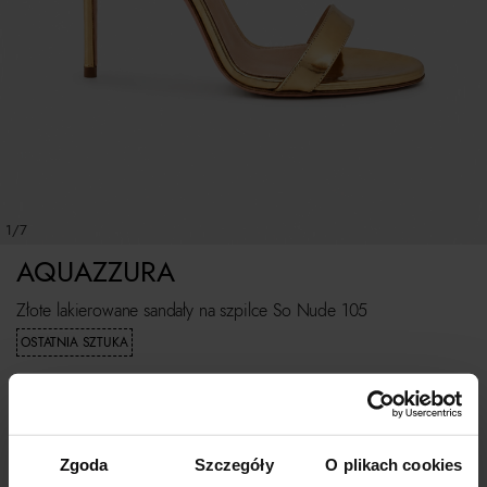
1/7
AQUAZZURA
Złote lakierowane sandały na szpilce So Nude 105
OSTATNIA SZTUKA
2 699
zł
Rozmiarówka STANDARDOWA.
Zgoda
Szczegóły
O plikach cookies