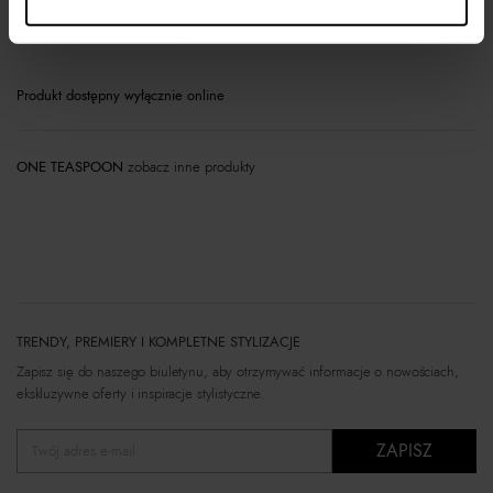
Opis produktu
Produkt dostępny wyłącznie online
ONE TEASPOON
zobacz inne produkty
TRENDY, PREMIERY I KOMPLETNE STYLIZACJE
Zapisz się do naszego biuletynu, aby otrzymywać informacje o nowościach,
ekskluzywne oferty i inspiracje stylistyczne.
ZAPISZ
Twój adres e-mail