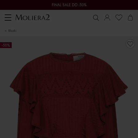
FINAL SALE DO -50%
Toggle
navigation
bluzki
-50%