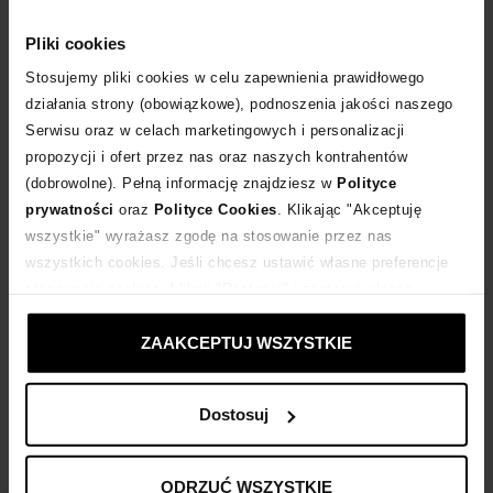
Rozmiarówka zawyżona. Polecamy kupować o 1 rozmiar mniejsze.
Pliki cookies
Tabela rozmiarów
Stosujemy pliki cookies w celu zapewnienia prawidłowego
WYBIERZ ROZMIAR
działania strony (obowiązkowe), podnoszenia jakości naszego
Serwisu oraz w celach marketingowych i personalizacji
DODAJ DO KOSZYKA
propozycji i ofert przez nas oraz naszych kontrahentów
(dobrowolne). Pełną informację znajdziesz w
Polityce
Dostawa
od 0 zł
prywatności
oraz
Polityce Cookies
. Klikając "Akceptuję
wszystkie" wyrażasz zgodę na stosowanie przez nas
wszystkich cookies. Jeśli chcesz ustawić własne preferencje
14 dni na zwrot towaru
stosowania cookies, kliknij "Dostosuj" i zastosuj własne
ustawienia prywatności.
+104 punktów
zyskujesz w Klubie Korzyści
Sprawdź
ZAAKCEPTUJ WSZYSTKIE
Kup teraz, Zapłać później!
Dostosuj
ODRZUĆ WSZYSTKIE