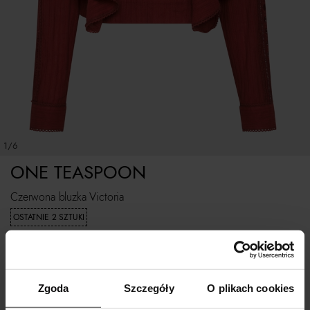
1/6
ONE TEASPOON
Czerwona bluzka Victoria
OSTATNIE 2 SZTUKI
519
zł
Najniższa cena z 30 dni przed obniżką:
1 039
zł
Cena regularna:
1 039
zł
Zgoda
Szczegóły
O plikach cookies