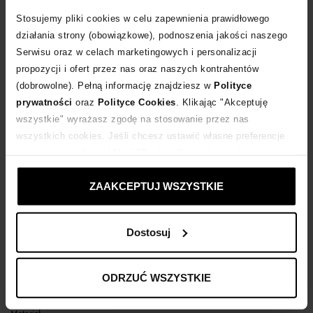
Stosujemy pliki cookies w celu zapewnienia prawidłowego
POWIADOM O DOSTAWIE
działania strony (obowiązkowe), podnoszenia jakości naszego
Serwisu oraz w celach marketingowych i personalizacji
propozycji i ofert przez nas oraz naszych kontrahentów
Dostawa
od 0 zł
(dobrowolne). Pełną informację znajdziesz w
Polityce
prywatności
oraz
Polityce Cookies
. Klikając "Akceptuję
14 dni na zwrot towaru
wszystkie" wyrażasz zgodę na stosowanie przez nas
wszystkich cookies. Jeśli chcesz ustawić własne preferencje
stosowania cookies, kliknij "Dostosuj" i zastosuj własne
+820 punktów
zyskujesz w Klubie Korzyści
Sprawdź
ustawienia prywatności.
ZAAKCEPTUJ WSZYSTKIE
Kup teraz, Zapłać później!
Dostosuj
Opis produktu
ODRZUĆ WSZYSTKIE