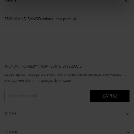
Materiał
BRONX AND BANCO
zobacz inne produkty
TRENDY, PREMIERY I KOMPLETNE STYLIZACJE
Zapisz się do naszego biuletynu, aby otrzymywać informacje o nowościach,
ekskluzywne oferty i inspiracje stylistyczne.
ZAPISZ
Twój adres e-mail
O NAS
POMOC