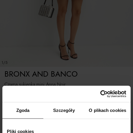
1/5
BRONX AND BANCO
Czarna sukienka mini Anna Noir
Rozmiarówka standardowa
Zgoda
Szczegóły
O plikach cookies
Tabela rozmiarów
WYBIERZ ROZMIAR
Pliki cookies