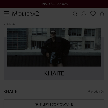
FINAL SALE DO -50%
Toggle
navigation
kobieta
KHAITE
KHAITE
49 produktów
FILTRY I SORTOWANIE