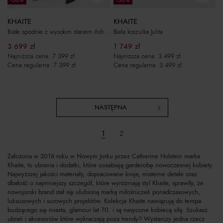
-50%
-50%
KHAITE
KHAITE
Białe spodnie z wysokim stanem Ashford
Biała koszulka Julita
3 699
zł
1 749
zł
Najniższa cena:
7 399
zł
Najniższa cena:
3 499
zł
Cena regularna:
7 399
zł
Cena regularna:
3 499
zł
NASTĘPNA
1
2
Założona w 2016 roku w Nowym Jorku przez Catherine Holstein marka
Khaite, to ubrania i dodatki, które uosabiają garderobę nowoczesnej kobiety.
Najwyższej jakości materiały, dopracowane kroje, misterne detale oraz
dbałość o najmniejszy szczegół, które wyróżniają styl Khaite, sprawiły, że
nowojorski brand stał się ulubioną marką miłośniczek ponadczasowych,
luksusowych i surowych projektów. Kolekcje Khaite nawiązują do tempa
budzącego się miasta, glamour lat 70. i są nasycone kobiecą siłą. Szukasz
ubrań i akcesoriów które wykraczają poza trendy? Wystarczy jedna rzecz