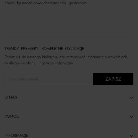
Khaite, by nadać nowy charakter całej garderobie.
TRENDY, PREMIERY I KOMPLETNE STYLIZACJE
Zapisz się do naszego biuletynu, aby otrzymywać informacje o nowościach,
ekskluzywne oferty i inspiracje stylistyczne.
ZAPISZ
Twój adres e-mail
O NAS
POMOC
INFORMACJE