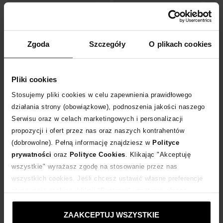
Zgoda
Szczegóły
O plikach cookies
Pliki cookies
Stosujemy pliki cookies w celu zapewnienia prawidłowego
działania strony (obowiązkowe), podnoszenia jakości naszego
-50%
-50%
Serwisu oraz w celach marketingowych i personalizacji
propozycji i ofert przez nas oraz naszych kontrahentów
KHAITE
KHAITE
(dobrowolne). Pełną informację znajdziesz w
Polityce
Kremowa sukienka maxi
Grantowa sukienka maxi
prywatności
oraz
Polityce Cookies
. Klikając "Akceptuję
4 499
zł
3 649
zł
wszystkie" wyrażasz zgodę na stosowanie przez nas
Najniższa cena:
8 999
zł
Najniższa cena:
7 299
zł
wszystkich cookies. Jeśli chcesz ustawić własne preferencje
Cena regularna:
8 999
zł
Cena regularna:
7 299
zł
stosowania cookies, kliknij "Dostosuj" i zastosuj własne
ustawienia prywatności.
ZAAKCEPTUJ WSZYSTKIE