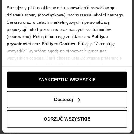
Stosujemy pliki cookies w celu zapewnienia prawidłowego
POWIADOM O DOSTAWIE
działania strony (obowiązkowe), podnoszenia jakości naszego
Serwisu oraz w celach marketingowych i personalizacji
propozycji i ofert przez nas oraz naszych kontrahentów
Dostawa
od 0 zł
(dobrowolne). Pełną informację znajdziesz w
Polityce
prywatności
oraz
Polityce Cookies
. Klikając "Akceptuję
14 dni na zwrot towaru
wszystkie" wyrażasz zgodę na stosowanie przez nas
wszystkich cookies. Jeśli chcesz ustawić własne preferencje
stosowania cookies, kliknij "Dostosuj" i zastosuj własne
+1160 punktów
zyskujesz w Klubie Korzyści
Sprawdź
ustawienia prywatności.
ZAAKCEPTUJ WSZYSTKIE
Kup teraz, Zapłać później!
Dostosuj
Opis produktu
ODRZUĆ WSZYSTKIE