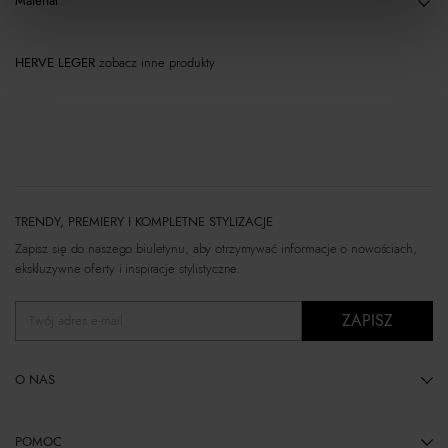
Materiał
HERVE LEGER
zobacz inne produkty
TRENDY, PREMIERY I KOMPLETNE STYLIZACJE
Zapisz się do naszego biuletynu, aby otrzymywać informacje o nowościach,
ekskluzywne oferty i inspiracje stylistyczne.
ZAPISZ
Twój adres e-mail
O NAS
POMOC