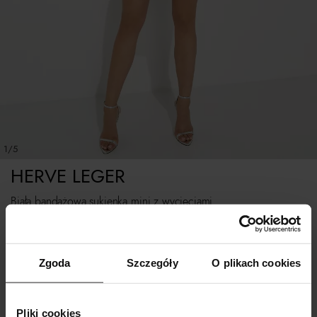
1/5
HERVE LEGER
Biała bandażowa sukienka mini z wycięciami
Rozmiarówka standardowa.
Zgoda
Szczegóły
O plikach cookies
Tabela rozmiarów
WYBIERZ ROZMIAR
Pliki cookies