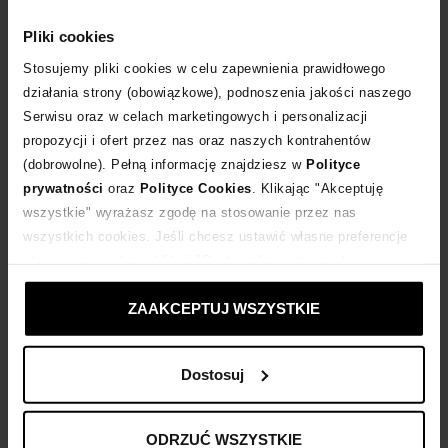
WYBIERZ ROZMIAR
Pliki cookies
DODAJ DO KOSZYKA
Stosujemy pliki cookies w celu zapewnienia prawidłowego
działania strony (obowiązkowe), podnoszenia jakości naszego
Serwisu oraz w celach marketingowych i personalizacji
Dostawa
od 0 zł
propozycji i ofert przez nas oraz naszych kontrahentów
(dobrowolne). Pełną informację znajdziesz w
Polityce
14 dni na zwrot towaru
prywatności
oraz
Polityce Cookies
. Klikając "Akceptuję
wszystkie" wyrażasz zgodę na stosowanie przez nas
wszystkich cookies. Jeśli chcesz ustawić własne preferencje
+250 punktów
zyskujesz w Klubie Korzyści
Sprawdź
stosowania cookies, kliknij "Dostosuj" i zastosuj własne
ustawienia prywatności.
Kup teraz, Zapłać później!
ZAAKCEPTUJ WSZYSTKIE
Dostosuj
Opis produktu
ODRZUĆ WSZYSTKIE