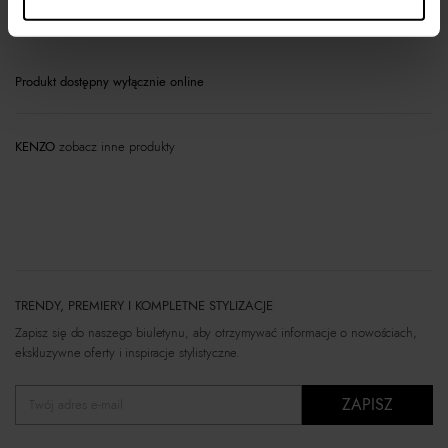
Materiał
Produkt dostępny wyłącznie online
KENZO
zobacz inne produkty
TRENDY, PREMIERY I KOMPLETNE STYLIZACJE
Zapisz się do naszego biuletynu, aby otrzymywać informacje o nowościach,
ekskluzywne oferty i inspiracje stylistyczne.
ZAPISZ
Twój adres e-mail