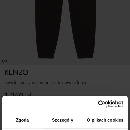
1/4
KENZO
Bawełniane czarne spodnie dresowe z logo
1 250
zł
Rozmiarówka zaniżona. Polecamy kupować o 1 rozmiar większe.
Zgoda
Szczegóły
O plikach cookies
Tabela rozmiarów