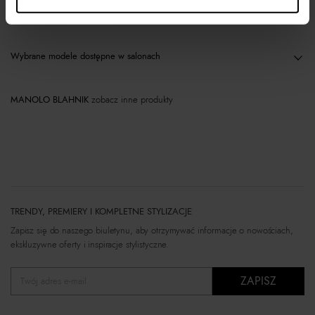
Materiał
Wybrane modele dostępne w salonach
MANOLO BLAHNIK
zobacz inne produkty
TRENDY, PREMIERY I KOMPLETNE STYLIZACJE
Zapisz się do naszego biuletynu, aby otrzymywać informacje o nowościach,
ekskluzywne oferty i inspiracje stylistyczne.
ZAPISZ
Twój adres e-mail