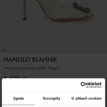
1/6
MANOLO BLAHNIK
Kremowe koronkowe szpilki Hangisi
5 599
zł
Rozmiarówka standardowa.
Zgoda
Szczegóły
O plikach cookies
Tabela rozmiarów