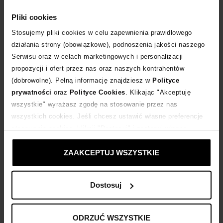
WYBIERZ ROZMIAR
Pliki cookies
DODAJ DO KOSZYKA
Stosujemy pliki cookies w celu zapewnienia prawidłowego
działania strony (obowiązkowe), podnoszenia jakości naszego
Serwisu oraz w celach marketingowych i personalizacji
Dostawa
od 0 zł
propozycji i ofert przez nas oraz naszych kontrahentów
(dobrowolne). Pełną informację znajdziesz w
Polityce
14 dni na zwrot towaru
prywatności
oraz
Polityce Cookies
. Klikając "Akceptuję
wszystkie" wyrażasz zgodę na stosowanie przez nas
wszystkich cookies. Jeśli chcesz ustawić własne preferencje
+1120 punktów
zyskujesz w Klubie Korzyści
Sprawdź
stosowania cookies, kliknij "Dostosuj" i zastosuj własne
ustawienia prywatności.
Kup teraz, Zapłać później!
ZAAKCEPTUJ WSZYSTKIE
Dostosuj
Opis produktu
ODRZUĆ WSZYSTKIE