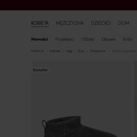
KOBIETA
MĘŻCZYZNA
DZIECKO
DOM
Nowości
Projektanci
Odzież
Obuwie
Torby
moliera2
kobieta
Ugg
buty
śniegowce
Szare śniegowce C
Bestseller