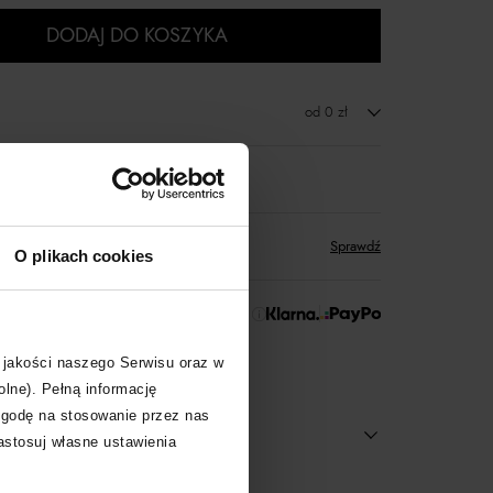
DODAJ DO KOSZYKA
od 0 zł
zwrot towaru
któw
zyskujesz w Klubie Korzyści
Sprawdź
O plikach cookies
 Zapłać później!
 jakości naszego Serwisu oraz w
olne). Pełną informację
zgodę na stosowanie przez nas
zastosuj własne ustawienia