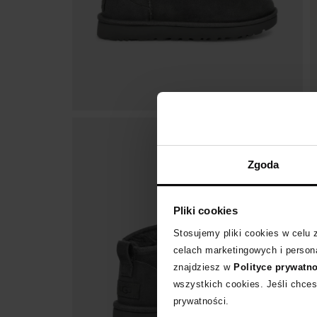
Zgoda
Pliki cookies
Stosujemy pliki cookies w celu
celach marketingowych i persona
znajdziesz w
Polityce prywatn
wszystkich cookies. Jeśli chces
prywatności.