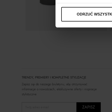
ODRZUĆ WSZYSTK
TRENDY, PREMIERY I KOMPLETNE STYLIZACJE
Zapisz się do naszego biuletynu, aby otrzymywać
informacje o nowościach, ekskluzywne oferty i inspiracje
stylistyczne.
ZAPISZ
Twój adres e-mail