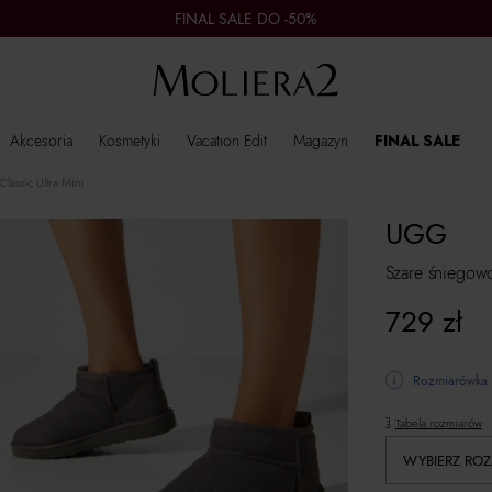
FINAL SALE DO -50%
Akcesoria
Kosmetyki
Vacation Edit
Magazyn
FINAL SALE
lassic Ultra Mini
UGG
Szare śniegowc
729
zł
Rozmiarówka 
Tabela rozmiarów
WYBIERZ ROZ