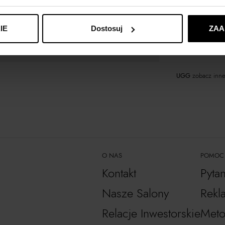
Materiał
IE
Dostosuj
ZAA
Wybrane modele 
UGG
zobacz inne
O NAS
POMOC
Kontakt
Pyta
Nasze Salony
Rekl
Relacje Inwestorskie
Meto