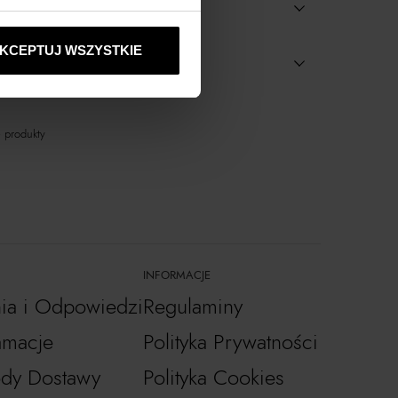
KCEPTUJ WSZYSTKIE
dostępne w salonach
 produkty
INFORMACJE
nia i Odpowiedzi
Regulaminy
amacje
Polityka Prywatności
dy Dostawy
Polityka Cookies