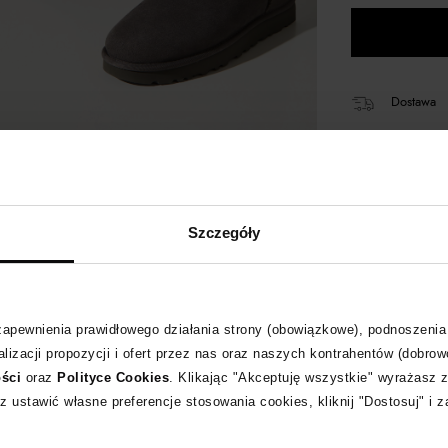
Dostawa
14 dni na 
+146 pun
Szczegóły
Kup teraz,
 zapewnienia prawidłowego działania strony (obowiązkowe), podnoszenia
lizacji propozycji i ofert przez nas oraz naszych kontrahentów (dobrow
ości
oraz
Polityce Cookies
. Klikając "Akceptuję wszystkie" wyrażasz 
Opis produktu
z ustawić własne preferencje stosowania cookies, kliknij "Dostosuj" i 