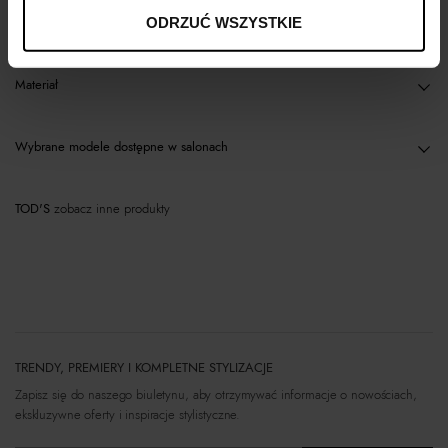
Opis produktu
ODRZUĆ WSZYSTKIE
Materiał
Wybrane modele dostępne w salonach
TOD'S
zobacz inne produkty
TRENDY, PREMIERY I KOMPLETNE STYLIZACJE
Zapisz się do naszego biuletynu, aby otrzymywać informacje o nowościach,
ekskluzywne oferty i inspiracje stylistyczne.