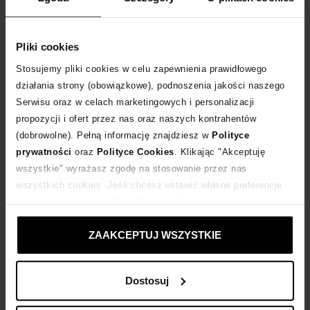
Rozmiarówka zawyżona. Polecamy kupować o 1 rozmiar mniejsze.
Tabela rozmiarów
Pliki cookies
WYBIERZ ROZMIAR
Stosujemy pliki cookies w celu zapewnienia prawidłowego
działania strony (obowiązkowe), podnoszenia jakości naszego
DODAJ DO KOSZYKA
Serwisu oraz w celach marketingowych i personalizacji
propozycji i ofert przez nas oraz naszych kontrahentów
Dostawa
od 0 zł
(dobrowolne). Pełną informację znajdziesz w
Polityce
prywatności
oraz
Polityce Cookies
. Klikając "Akceptuję
wszystkie" wyrażasz zgodę na stosowanie przez nas
14 dni na zwrot towaru
wszystkich cookies. Jeśli chcesz ustawić własne preferencje
stosowania cookies, kliknij "Dostosuj" i zastosuj własne
+410 punktów
zyskujesz w Klubie Korzyści
Sprawdź
ustawienia prywatności.
ZAAKCEPTUJ WSZYSTKIE
Kup teraz, Zapłać później!
Dostosuj