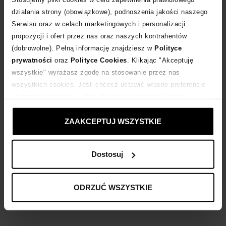
działania strony (obowiązkowe), podnoszenia jakości naszego
Serwisu oraz w celach marketingowych i personalizacji
Dostawa
od 0 zł
propozycji i ofert przez nas oraz naszych kontrahentów
(dobrowolne). Pełną informację znajdziesz w
Polityce
14 dni na zwrot towaru
prywatności
oraz
Polityce Cookies
. Klikając "Akceptuję
wszystkie" wyrażasz zgodę na stosowanie przez nas
wszystkich cookies. Jeśli chcesz ustawić własne preferencje
+1702 punktów
zyskujesz w Klubie Korzyści
Sprawdź
stosowania cookies, kliknij "Dostosuj" i zastosuj własne
ustawienia prywatności.
Kup teraz, Zapłać później!
ZAAKCEPTUJ WSZYSTKIE
Dostosuj
Opis produktu
ODRZUĆ WSZYSTKIE
Materiał