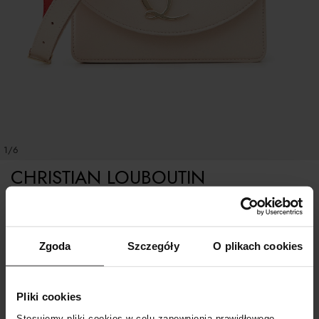
1/6
CHRISTIAN LOUBOUTIN
Beżowa torebka Loubi54
Zgoda
Szczegóły
O plikach cookies
ROZMIAR UNIWERSALNY
Pliki cookies
POWIADOM O DOSTAWIE
Stosujemy pliki cookies w celu zapewnienia prawidłowego