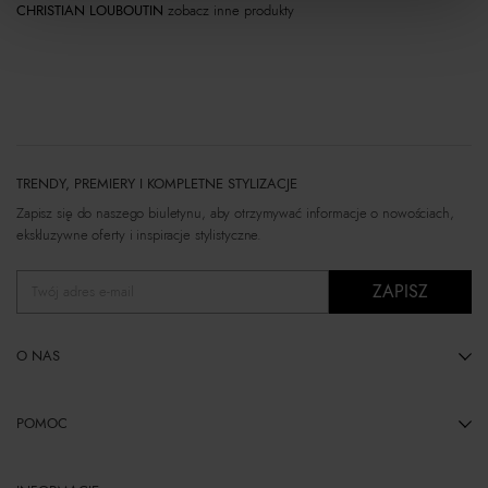
CHRISTIAN LOUBOUTIN
zobacz inne produkty
TRENDY, PREMIERY I KOMPLETNE STYLIZACJE
Zapisz się do naszego biuletynu, aby otrzymywać informacje o nowościach,
ekskluzywne oferty i inspiracje stylistyczne.
ZAPISZ
Twój adres e-mail
O NAS
POMOC