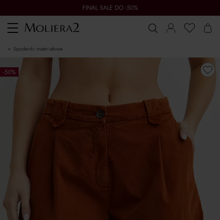
FINAL SALE DO -50%
Toggle
navigation
spodenki materiałowe
-50%