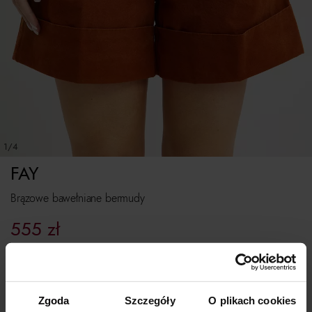
1/4
FAY
Brązowe bawełniane bermudy
555
zł
Najniższa cena z 30 dni przed obniżką:
1 110
zł
Cena regularna:
1 110
zł
Rozmiarówka standardowa.
Zgoda
Szczegóły
O plikach cookies