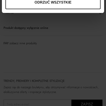
ODRZUĆ WSZYSTKIE
Materiał
Produkt dostępny wyłącznie online
FAY
zobacz inne produkty
TRENDY, PREMIERY I KOMPLETNE STYLIZACJE
Zapisz się do naszego biuletynu, aby otrzymywać informacje o nowościach,
ekskluzywne oferty i inspiracje stylistyczne.
ZAPISZ
Twój adres e-mail