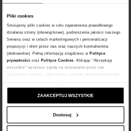
Tabela rozmiarów
WYBIERZ ROZMIAR
Pliki cookies
Stosujemy pliki cookies w celu zapewnienia prawidłowego
DODAJ DO KOSZYKA
działania strony (obowiązkowe), podnoszenia jakości naszego
Serwisu oraz w celach marketingowych i personalizacji
Dostawa
od 0 zł
propozycji i ofert przez nas oraz naszych kontrahentów
(dobrowolne). Pełną informację znajdziesz w
Polityce
prywatności
oraz
Polityce Cookies
. Klikając "Akceptuję
14 dni na zwrot towaru
wszystkie" wyrażasz zgodę na stosowanie przez nas
wszystkich cookies. Jeśli chcesz ustawić własne preferencje
stosowania cookies, kliknij "Dostosuj" i zastosuj własne
+111 punktów
zyskujesz w Klubie Korzyści
Sprawdź
ustawienia prywatności.
ZAAKCEPTUJ WSZYSTKIE
Kup teraz, Zapłać później!
Dostosuj
Opis produktu