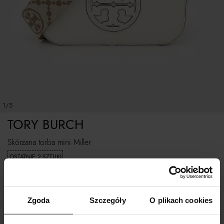
1/5
TORY BURCH
Skórzana torba mini Miller
OSTATNIE 2 SZTUKI
1 399
zł
Zgoda
Szczegóły
O plikach cookies
WYBIERZ ROZMIAR