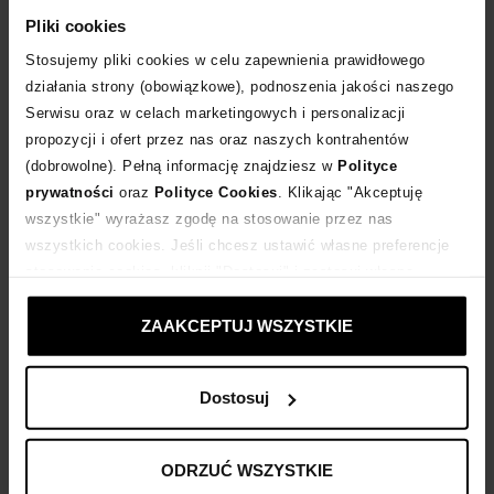
Pliki cookies
DODAJ DO KOSZYKA
Stosujemy pliki cookies w celu zapewnienia prawidłowego
działania strony (obowiązkowe), podnoszenia jakości naszego
Dostawa
od 0 zł
Serwisu oraz w celach marketingowych i personalizacji
propozycji i ofert przez nas oraz naszych kontrahentów
(dobrowolne). Pełną informację znajdziesz w
Polityce
14 dni na zwrot towaru
prywatności
oraz
Polityce Cookies
. Klikając "Akceptuję
wszystkie" wyrażasz zgodę na stosowanie przez nas
+280 punktów
zyskujesz w Klubie Korzyści
Sprawdź
wszystkich cookies. Jeśli chcesz ustawić własne preferencje
stosowania cookies, kliknij "Dostosuj" i zastosuj własne
ustawienia prywatności.
Kup teraz, Zapłać później!
ZAAKCEPTUJ WSZYSTKIE
Dostosuj
Opis produktu
ODRZUĆ WSZYSTKIE
Materiał