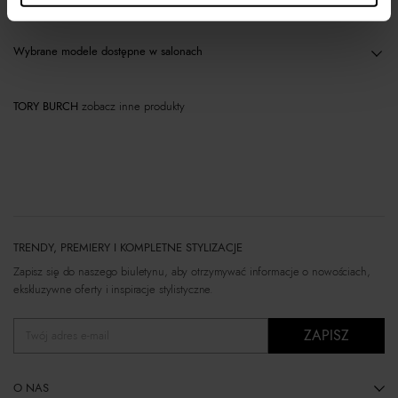
Wybrane modele dostępne w salonach
TORY BURCH
zobacz inne produkty
TRENDY, PREMIERY I KOMPLETNE STYLIZACJE
Zapisz się do naszego biuletynu, aby otrzymywać informacje o nowościach,
ekskluzywne oferty i inspiracje stylistyczne.
ZAPISZ
Twój adres e-mail
O NAS