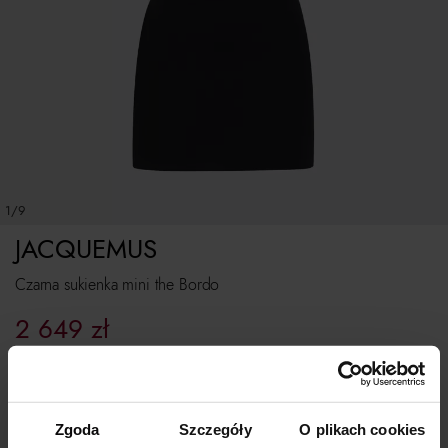
1/9
JACQUEMUS
Czarna sukienka mini the Bordo
2 649
zł
Najniższa cena z 30 dni przed obniżką:
5 299
zł
Cena regularna:
5 299
zł
Rozmiarówka standardowa
Zgoda
Szczegóły
O plikach cookies