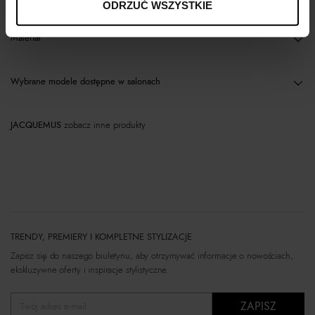
ODRZUĆ WSZYSTKIE
Materiał
Wybrane modele dostępne w salonach
JACQUEMUS
zobacz inne produkty
TRENDY, PREMIERY I KOMPLETNE STYLIZACJE
Zapisz się do naszego biuletynu, aby otrzymywać informacje o nowościach,
ekskluzywne oferty i inspiracje stylistyczne.
ZAPISZ
Twój adres e-mail