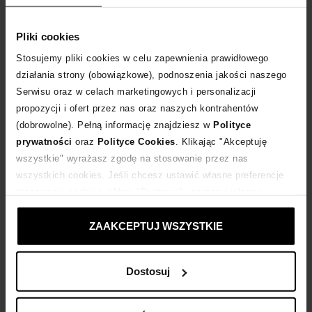
Tabela rozmiarów
WYBIERZ ROZMIAR
Pliki cookies
Stosujemy pliki cookies w celu zapewnienia prawidłowego
DODAJ DO KOSZYKA
działania strony (obowiązkowe), podnoszenia jakości naszego
Serwisu oraz w celach marketingowych i personalizacji
propozycji i ofert przez nas oraz naszych kontrahentów
Dostawa
od 0 zł
(dobrowolne). Pełną informację znajdziesz w
Polityce
prywatności
oraz
Polityce Cookies
. Klikając "Akceptuję
14 dni na zwrot towaru
wszystkie" wyrażasz zgodę na stosowanie przez nas
wszystkich cookies. Jeśli chcesz ustawić własne preferencje
stosowania cookies, kliknij "Dostosuj" i zastosuj własne
+530 punktów
zyskujesz w Klubie Korzyści
Sprawdź
ustawienia prywatności.
ZAAKCEPTUJ WSZYSTKIE
Kup teraz, Zapłać później!
Dostosuj
Opis produktu