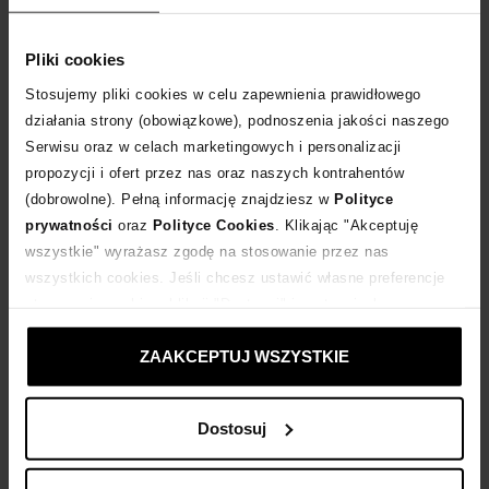
Tabela rozmiarów
WYBIERZ ROZMIAR
Pliki cookies
Stosujemy pliki cookies w celu zapewnienia prawidłowego
DODAJ DO KOSZYKA
działania strony (obowiązkowe), podnoszenia jakości naszego
Serwisu oraz w celach marketingowych i personalizacji
Dostawa
od 0 zł
propozycji i ofert przez nas oraz naszych kontrahentów
(dobrowolne). Pełną informację znajdziesz w
Polityce
prywatności
oraz
Polityce Cookies
. Klikając "Akceptuję
14 dni na zwrot towaru
wszystkie" wyrażasz zgodę na stosowanie przez nas
wszystkich cookies. Jeśli chcesz ustawić własne preferencje
stosowania cookies, kliknij "Dostosuj" i zastosuj własne
+176 punktów
zyskujesz w Klubie Korzyści
Sprawdź
ustawienia prywatności.
ZAAKCEPTUJ WSZYSTKIE
Kup teraz, Zapłać później!
Dostosuj
Opis produktu