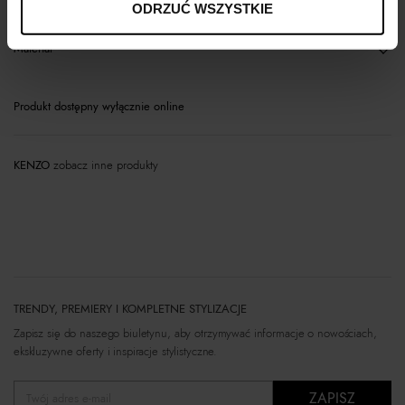
ODRZUĆ WSZYSTKIE
Materiał
Produkt dostępny wyłącznie online
KENZO
zobacz inne produkty
TRENDY, PREMIERY I KOMPLETNE STYLIZACJE
Zapisz się do naszego biuletynu, aby otrzymywać informacje o nowościach,
ekskluzywne oferty i inspiracje stylistyczne.
ZAPISZ
Twój adres e-mail