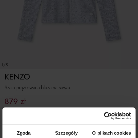
1/5
KENZO
Szara prążkowana bluza na suwak
879
zł
Najniższa cena z 30 dni przed obniżką:
1 759
zł
Cena regularna:
1 759
zł
Rozmiarówka zaniżona. Polecamy kupować o 1 rozmiar większe.
Zgoda
Szczegóły
O plikach cookies