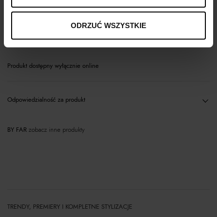
Opis produktu
ODRZUĆ WSZYSTKIE
Materiał
Produkt dostępny wyłącznie online
Odpowiedzialność za produkt
BY FAR
zobacz inne produkty
TRENDY, PREMIERY I KOMPLETNE STYLIZACJE