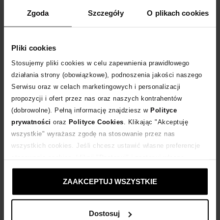
Rozmiarówka standardowa
Zgoda
Szczegóły
O plikach cookies
ROZMIAR UNIWERSALNY
Pliki cookies
DODAJ DO KOSZYKA
Stosujemy pliki cookies w celu zapewnienia prawidłowego
działania strony (obowiązkowe), podnoszenia jakości naszego
Dostawa
od 0 zł
Serwisu oraz w celach marketingowych i personalizacji
propozycji i ofert przez nas oraz naszych kontrahentów
(dobrowolne). Pełną informację znajdziesz w
Polityce
14 dni na zwrot towaru
prywatności
oraz
Polityce Cookies
. Klikając "Akceptuję
wszystkie" wyrażasz zgodę na stosowanie przez nas
+364 punktów
zyskujesz w Klubie Korzyści
Sprawdź
wszystkich cookies. Jeśli chcesz ustawić własne preferencje
stosowania cookies, kliknij "Dostosuj" i zastosuj własne
ustawienia prywatności.
Kup teraz, Zapłać później!
ZAAKCEPTUJ WSZYSTKIE
Dostosuj