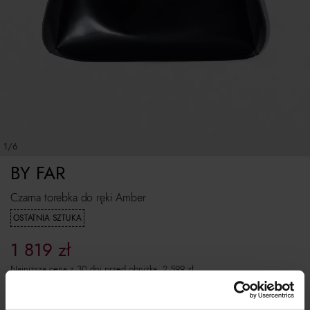
1/6
BY FAR
Czarna torebka do ręki Amber
OSTATNIA SZTUKA
1 819
zł
Najniższa cena z 30 dni przed obniżką:
2 599
zł
Cena regularna:
2 599
zł