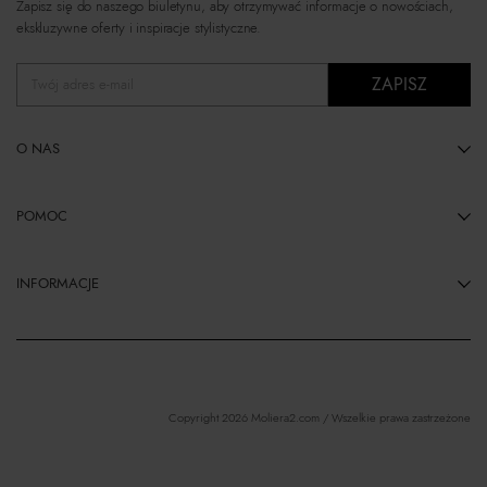
Zapisz się do naszego biuletynu, aby otrzymywać informacje o nowościach,
ekskluzywne oferty i inspiracje stylistyczne.
ZAPISZ
Twój adres e-mail
O NAS
POMOC
INFORMACJE
Copyright 2026 Moliera2.com / Wszelkie prawa zastrzeżone