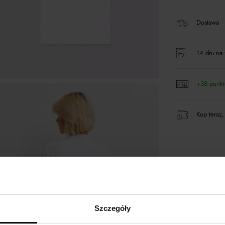
Dostawa
14 dni na 
+38 punk
Kup teraz,
Opis produktu
Materiał
Szczegóły