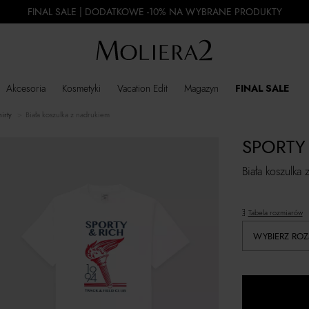
FINAL SALE | DODATKOWE -10% NA WYBRANE PRODUKTY
Akcesoria
Kosmetyki
Vacation Edit
Magazyn
FINAL SALE
shirty
Biała koszulka z nadrukiem
SPORTY
Biała koszulka
Tabela rozmiarów
WYBIERZ ROZ