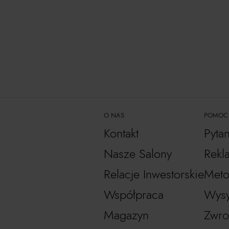
O NAS
POMOC
Kontakt
Pyta
Nasze Salony
Rekl
Relacje Inwestorskie
Meto
Współpraca
Wysy
Magazyn
Zwro