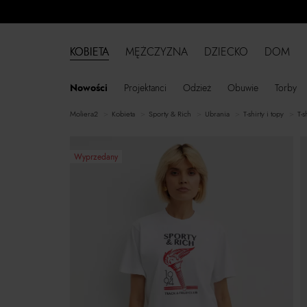
KOBIETA
MĘŻCZYZNA
DZIECKO
DOM
Nowości
Projektanci
Odzież
Obuwie
Torby
moliera2
kobieta
Sporty & Rich
ubrania
t-shirty i topy
t-
Wyprzedany