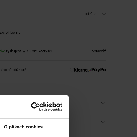
od 0 zł
zwrot towaru
tów
zyskujesz w Klubie Korzyści
Sprawdź
 Zapłać później!
O plikach cookies