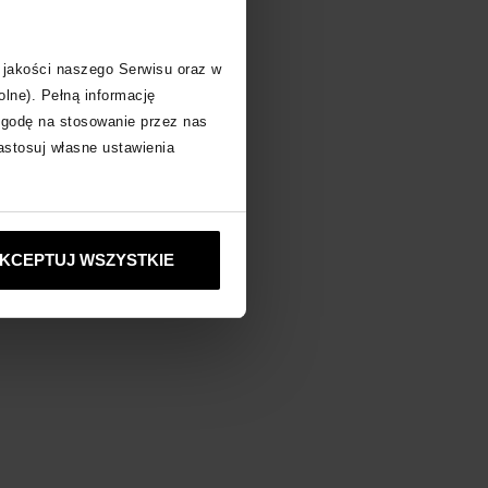
obacz inne produkty
 jakości naszego Serwisu oraz w
olne). Pełną informację
zgodę na stosowanie przez nas
zastosuj własne ustawienia
KCEPTUJ WSZYSTKIE