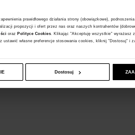
SPORTY & RICH
z
 zapewnienia prawidłowego działania strony (obowiązkowe), podnoszenia
lizacji propozycji i ofert przez nas oraz naszych kontrahentów (dobrow
ości
oraz
Polityce Cookies
. Klikając "Akceptuję wszystkie" wyrażasz 
z ustawić własne preferencje stosowania cookies, kliknij "Dostosuj" i 
IE
Dostosuj
ZAA