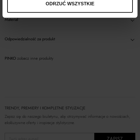
Opis produktu
ODRZUĆ WSZYSTKIE
Materiał
Odpowiedzialność za produkt
PINKO
zobacz inne produkty
TRENDY, PREMIERY I KOMPLETNE STYLIZACJE
Zapisz się do naszego biuletynu, aby otrzymywać informacje o nowościach,
ekskluzywne oferty i inspiracje stylistyczne.
ZAPISZ
Twój adres e-mail