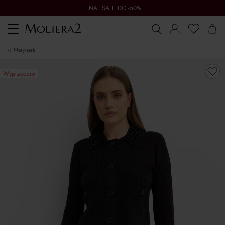
FINAL SALE DO -50%
Toggle
navigation
marynarki
Wyprzedany