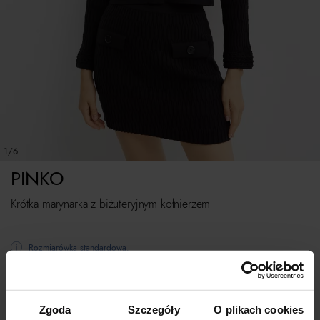
1/6
PINKO
Krótka marynarka z biżuteryjnym kołnierzem
Rozmiarówka standardowa.
Tabela rozmiarów
WYBIERZ ROZMIAR
Zgoda
Szczegóły
O plikach cookies