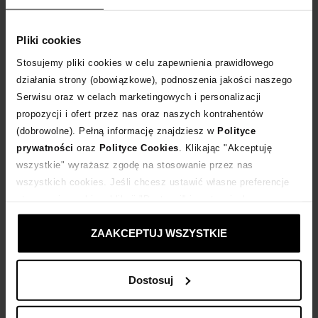
POWIADOM O DOSTAWIE
Pliki cookies
Stosujemy pliki cookies w celu zapewnienia prawidłowego
Dostawa
od 0 zł
działania strony (obowiązkowe), podnoszenia jakości naszego
Serwisu oraz w celach marketingowych i personalizacji
propozycji i ofert przez nas oraz naszych kontrahentów
14 dni na zwrot towaru
(dobrowolne). Pełną informację znajdziesz w
Polityce
prywatności
oraz
Polityce Cookies
. Klikając "Akceptuję
+316 punktów
zyskujesz w Klubie Korzyści
Sprawdź
wszystkie" wyrażasz zgodę na stosowanie przez nas
wszystkich cookies. Jeśli chcesz ustawić własne preferencje
stosowania cookies, kliknij "Dostosuj" i zastosuj własne
Kup teraz, Zapłać później!
ustawienia prywatności.
ZAAKCEPTUJ WSZYSTKIE
Produkt partnerski
Moliera2
Dostosuj