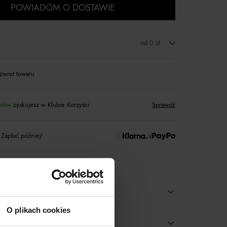
POWIADOM O DOSTAWIE
od 0 zł
zwrot towaru
któw
zyskujesz w Klubie Korzyści
Sprawdź
 Zapłać później!
O plikach cookies