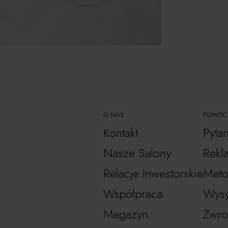
O NAS
POMOC
Kontakt
Pyta
Nasze Salony
Rekl
Relacje Inwestorskie
Meto
Współpraca
Wysy
Magazyn
Zwro