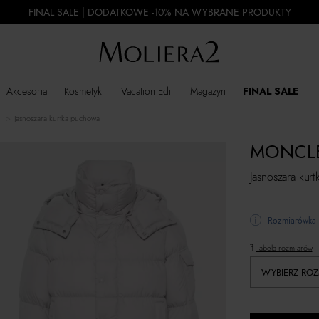
FINAL SALE | DODATKOWE -10% NA WYBRANE PRODUKTY
Akcesoria
Kosmetyki
Vacation Edit
Magazyn
FINAL SALE
Jasnoszara kurtka puchowa
MONCL
Jasnoszara kur
Rozmiarówka 
Tabela rozmiarów
WYBIERZ ROZ