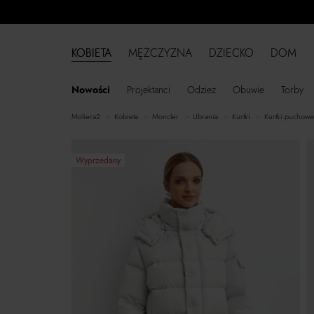
KOBIETA
MĘŻCZYZNA
DZIECKO
DOM
Nowości
Projektanci
Odzież
Obuwie
Torby
moliera2
kobieta
Moncler
ubrania
kurtki
kurtki puchowe
Wyprzedany