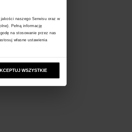
 jakości naszego Serwisu oraz w
 inne produkty
olne). Pełną informację
zgodę na stosowanie przez nas
zastosuj własne ustawienia
KCEPTUJ WSZYSTKIE