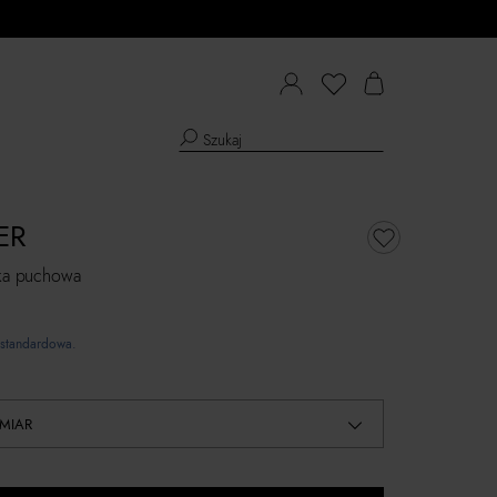
ER
tka puchowa
standardowa.
MIAR