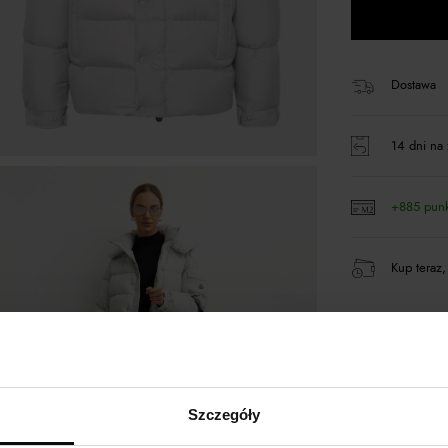
Dostawa
14 dni na 
+885 pun
Kup teraz,
Opis produktu
Szczegóły
Materiał