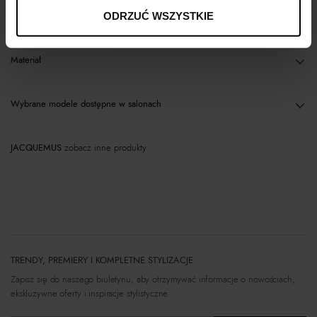
Opis produktu
ODRZUĆ WSZYSTKIE
Materiał
Wybrane modele dostępne w salonach
JACQUEMUS
zobacz inne produkty
TRENDY, PREMIERY I KOMPLETNE STYLIZACJE
Zapisz się do naszego biuletynu, aby otrzymywać informacje o nowościach,
ekskluzywne oferty i inspiracje stylistyczne.