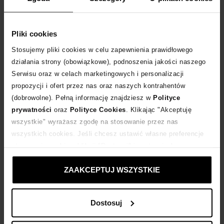
Rozmiarówka standardowa
Tabela rozmiarów
Pliki cookies
WYBIERZ ROZMIAR
Stosujemy pliki cookies w celu zapewnienia prawidłowego
działania strony (obowiązkowe), podnoszenia jakości naszego
DODAJ DO KOSZYKA
Serwisu oraz w celach marketingowych i personalizacji
propozycji i ofert przez nas oraz naszych kontrahentów
Dostawa
od 0 zł
(dobrowolne). Pełną informację znajdziesz w
Polityce
prywatności
oraz
Polityce Cookies
. Klikając "Akceptuję
wszystkie" wyrażasz zgodę na stosowanie przez nas
14 dni na zwrot towaru
wszystkich cookies. Jeśli chcesz ustawić własne preferencje
stosowania cookies, kliknij "Dostosuj" i zastosuj własne
+170 punktów
zyskujesz w Klubie Korzyści
Sprawdź
ustawienia prywatności.
ZAAKCEPTUJ WSZYSTKIE
Kup teraz, Zapłać później!
Dostosuj