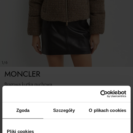
1/6
MONCLER
Brązowa kurtka puchowa
Rozmiarówka standardowa.
Zgoda
Szczegóły
O plikach cookies
Tabela rozmiarów
WYBIERZ ROZMIAR
Pliki cookies