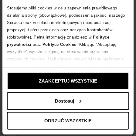
Stosujemy pliki cookies w celu zapewnienia prawidłowego
POWIADOM O DOSTAWIE
działania strony (obowiązkowe), podnoszenia jakości naszego
Serwisu oraz w celach marketingowych i personalizacji
propozycji i ofert przez nas oraz naszych kontrahentów
Dostawa
od 0 zł
(dobrowolne). Pełną informację znajdziesz w
Polityce
prywatności
oraz
Polityce Cookies
. Klikając "Akceptuję
14 dni na zwrot towaru
wszystkie" wyrażasz zgodę na stosowanie przez nas
wszystkich cookies. Jeśli chcesz ustawić własne preferencje
stosowania cookies, kliknij "Dostosuj" i zastosuj własne
+1424 punktów
zyskujesz w Klubie Korzyści
Sprawdź
ustawienia prywatności.
ZAAKCEPTUJ WSZYSTKIE
Kup teraz, Zapłać później!
Dostosuj
Opis produktu
ODRZUĆ WSZYSTKIE