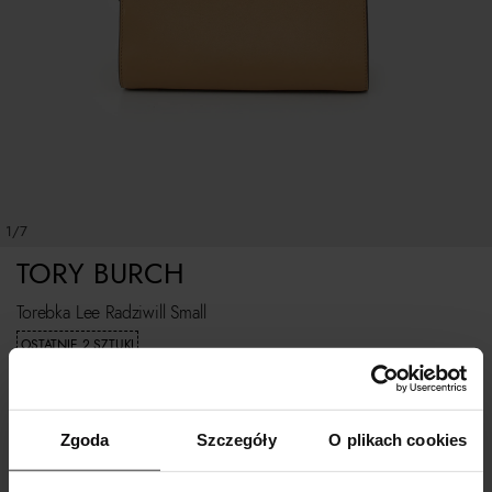
1/7
TORY BURCH
Torebka Lee Radziwill Small
OSTATNIE 2 SZTUKI
5 399
zł
Zgoda
Szczegóły
O plikach cookies
ROZMIAR UNIWERSALNY