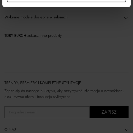
Wybrane modele dostępne w salonach
TORY BURCH
zobacz inne produkty
TRENDY, PREMIERY I KOMPLETNE STYLIZACJE
Zapisz się do naszego biuletynu, aby otrzymywać informacje o nowościach,
ekskluzywne oferty i inspiracje stylistyczne.
ZAPISZ
Twój adres e-mail
O NAS