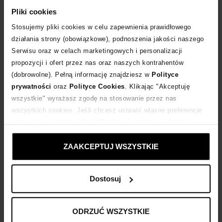
Pliki cookies
DODAJ DO KOSZYKA
Stosujemy pliki cookies w celu zapewnienia prawidłowego
działania strony (obowiązkowe), podnoszenia jakości naszego
Dostawa
od 0 zł
Serwisu oraz w celach marketingowych i personalizacji
propozycji i ofert przez nas oraz naszych kontrahentów
(dobrowolne). Pełną informację znajdziesz w
Polityce
14 dni na zwrot towaru
prywatności
oraz
Polityce Cookies
. Klikając "Akceptuję
wszystkie" wyrażasz zgodę na stosowanie przez nas
+1080 punktów
zyskujesz w Klubie Korzyści
Sprawdź
wszystkich cookies. Jeśli chcesz ustawić własne preferencje
stosowania cookies, kliknij "Dostosuj" i zastosuj własne
ustawienia prywatności.
Kup teraz, Zapłać później!
ZAAKCEPTUJ WSZYSTKIE
Dostosuj
Opis produktu
ODRZUĆ WSZYSTKIE
Materiał