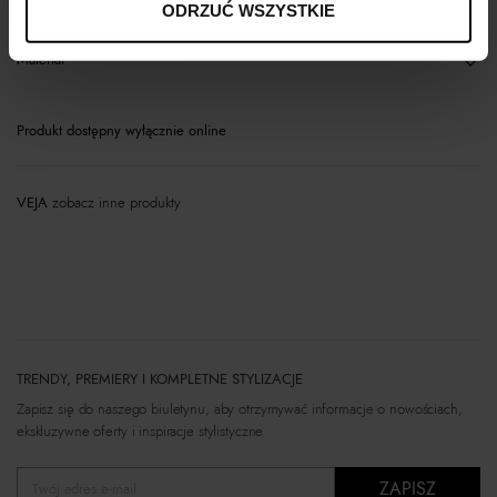
ODRZUĆ WSZYSTKIE
Materiał
Produkt dostępny wyłącznie online
VEJA
zobacz inne produkty
TRENDY, PREMIERY I KOMPLETNE STYLIZACJE
Zapisz się do naszego biuletynu, aby otrzymywać informacje o nowościach,
ekskluzywne oferty i inspiracje stylistyczne.
ZAPISZ
Twój adres e-mail