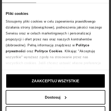
Tabela rozmiarów
WYBIERZ ROZMIAR
Pliki cookies
Stosujemy pliki cookies w celu zapewnienia prawidłowego
DODAJ DO KOSZYKA
działania strony (obowiązkowe), podnoszenia jakości naszego
Serwisu oraz w celach marketingowych i personalizacji
Dostawa
od 0 zł
propozycji i ofert przez nas oraz naszych kontrahentów
(dobrowolne). Pełną informację znajdziesz w
Polityce
prywatności
oraz
Polityce Cookies
. Klikając "Akceptuję
14 dni na zwrot towaru
wszystkie" wyrażasz zgodę na stosowanie przez nas
wszystkich cookies. Jeśli chcesz ustawić własne preferencje
stosowania cookies, kliknij "Dostosuj" i zastosuj własne
+106 punktów
zyskujesz w Klubie Korzyści
Sprawdź
ustawienia prywatności.
ZAAKCEPTUJ WSZYSTKIE
Kup teraz, Zapłać później!
Dostosuj
Opis produktu