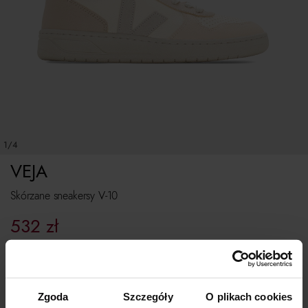
1/4
VEJA
Skórzane sneakersy V-10
532
zł
Najniższa cena z 30 dni przed obniżką:
608
zł
Cena regularna:
760
zł
Rozmiarówka standardowa.
Zgoda
Szczegóły
O plikach cookies