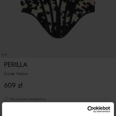
1/4
PERILLA
Gorset Harlow
609
zł
Rozmiarówka standardowa
Tabela rozmiarów