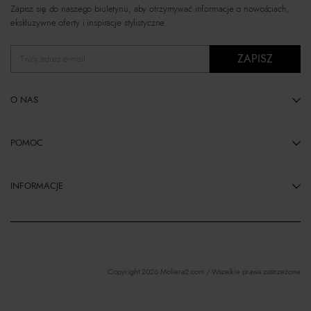
Zapisz się do naszego biuletynu, aby otrzymywać informacje o nowościach,
ekskluzywne oferty i inspiracje stylistyczne.
ZAPISZ
Twój adres e-mail
O NAS
POMOC
INFORMACJE
Copyright 2026 Moliera2.com / Wszelkie prawa zastrzeżone