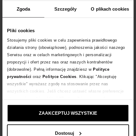
WYBIERZ ROZMIAR
Zgoda
Szczegóły
O plikach cookies
DODAJ DO KOSZYKA
Pliki cookies
Dostawa
od 0 zł
Stosujemy pliki cookies w celu zapewnienia prawidłowego
działania strony (obowiązkowe), podnoszenia jakości naszego
Serwisu oraz w celach marketingowych i personalizacji
14 dni na zwrot towaru
propozycji i ofert przez nas oraz naszych kontrahentów
(dobrowolne). Pełną informację znajdziesz w
Polityce
+122 punktów
zyskujesz w Klubie Korzyści
Sprawdź
prywatności
oraz
Polityce Cookies
. Klikając "Akceptuję
wszystkie" wyrażasz zgodę na stosowanie przez nas
wszystkich cookies. Jeśli chcesz ustawić własne preferencje
Kup teraz, Zapłać później!
stosowania cookies, kliknij "Dostosuj" i zastosuj własne
ustawienia prywatności.
Produkt partnerski
Moliera2
ZAAKCEPTUJ WSZYSTKIE
Dostosuj