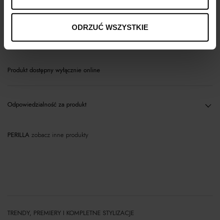
Opis produktu
ODRZUĆ WSZYSTKIE
Materiał
Produkt dostępny wyłącznie online
Odpowiedzialność za produkt
PERILLA
zobacz inne produkty
TRENDY, PREMIERY I KOMPLETNE STYLIZACJE