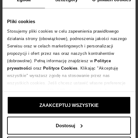
DODAJ DO KOSZYKA
Pliki cookies
Dostawa
od 0 zł
Stosujemy pliki cookies w celu zapewnienia prawidłowego
działania strony (obowiązkowe), podnoszenia jakości naszego
14 dni na zwrot towaru
Serwisu oraz w celach marketingowych i personalizacji
propozycji i ofert przez nas oraz naszych kontrahentów
+66 punktów
zyskujesz w Klubie Korzyści
Sprawdź
(dobrowolne). Pełną informację znajdziesz w
Polityce
prywatności
oraz
Polityce Cookies
. Klikając "Akceptuję
wszystkie" wyrażasz zgodę na stosowanie przez nas
Kup teraz, Zapłać później!
wszystkich cookies. Jeśli chcesz ustawić własne preferencje
stosowania cookies, kliknij "Dostosuj" i zastosuj własne
Produkt partnerski
Moliera2
ustawienia prywatności.
ZAAKCEPTUJ WSZYSTKIE
Dostosuj
Opis produktu