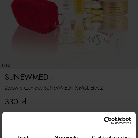
1/12
SUNEWMED+
Zestaw prezentowy SUNEWMED+ X MOLIERA 2
330
zł
ROZMIAR UNIWERSALNY
Zgoda
Szczegóły
O plikach cookies