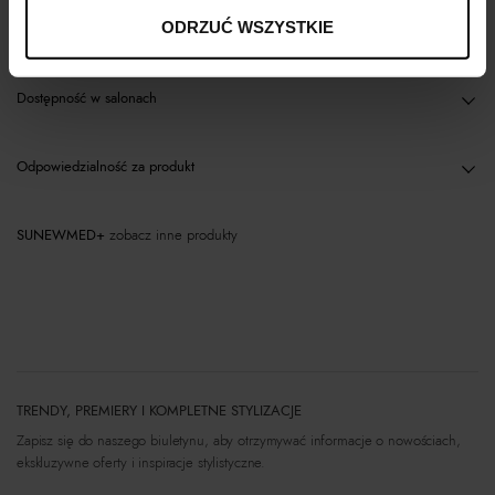
ODRZUĆ WSZYSTKIE
Materiał
Dostępność w salonach
Odpowiedzialność za produkt
SUNEWMED+
zobacz inne produkty
TRENDY, PREMIERY I KOMPLETNE STYLIZACJE
Zapisz się do naszego biuletynu, aby otrzymywać informacje o nowościach,
ekskluzywne oferty i inspiracje stylistyczne.