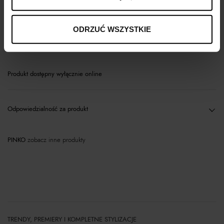
Opis produktu
ODRZUĆ WSZYSTKIE
Materiał
Produkt dostępny wyłącznie online
Odpowiedzialność za produkt
PINKO
zobacz inne produkty
TRENDY, PREMIERY I KOMPLETNE STYLIZACJE