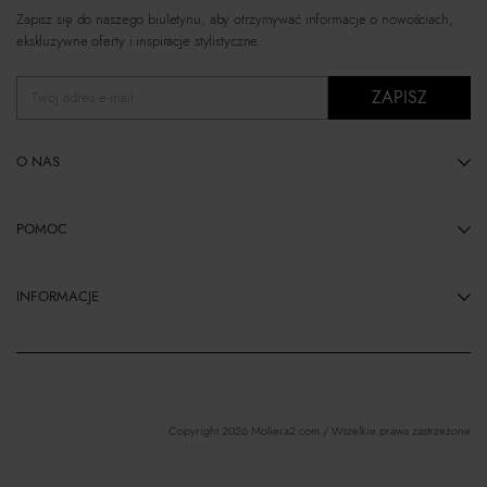
Zapisz się do naszego biuletynu, aby otrzymywać informacje o nowościach,
ekskluzywne oferty i inspiracje stylistyczne.
ZAPISZ
Twój adres e-mail
O NAS
POMOC
INFORMACJE
Copyright 2026 Moliera2.com / Wszelkie prawa zastrzeżone