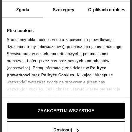
ROZMIAR UNIWERSALNY
Zgoda
Szczegóły
O plikach cookies
DODAJ DO KOSZYKA
Pliki cookies
Dostawa
od 0 zł
Stosujemy pliki cookies w celu zapewnienia prawidłowego
działania strony (obowiązkowe), podnoszenia jakości naszego
Serwisu oraz w celach marketingowych i personalizacji
14 dni na zwrot towaru
propozycji i ofert przez nas oraz naszych kontrahentów
(dobrowolne). Pełną informację znajdziesz w
Polityce
+221 punktów
zyskujesz w Klubie Korzyści
Sprawdź
prywatności
oraz
Polityce Cookies
. Klikając "Akceptuję
wszystkie" wyrażasz zgodę na stosowanie przez nas
wszystkich cookies. Jeśli chcesz ustawić własne preferencje
Kup teraz, Zapłać później!
stosowania cookies, kliknij "Dostosuj" i zastosuj własne
ustawienia prywatności.
Produkt partnerski
Moliera2
ZAAKCEPTUJ WSZYSTKIE
Dostosuj