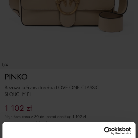
1/4
PINKO
Beżowa skórzana torebka LOVE ONE CLASSIC
SLOUCHY FL
1 102
zł
Najniższa cena z 30 dni przed obniżką:
1 102
zł
Cena regularna:
1 575
zł