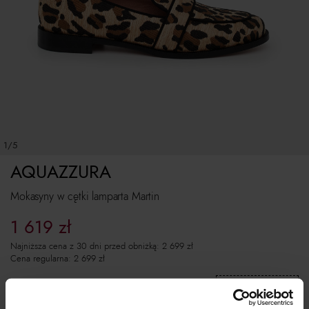
1/5
AQUAZZURA
Mokasyny w cętki lamparta Martin
1 619
zł
Najniższa cena z 30 dni przed obniżką:
2 699
zł
Cena regularna:
2 699
zł
Skopiuj kod
i wklej w koszyku:
EXTRA10