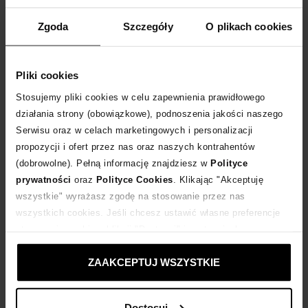
WPISZ KOD
EXTRA10
A OTRZYMASZ DODATKOWE
10 %
RABATU
Zgoda
Szczegóły
O plikach cookies
DLA ZAMÓWIEŃ POWYŻEJ 399 ZŁ
Rozmiarówka standardowa.
Pliki cookies
Tabela rozmiarów
Stosujemy pliki cookies w celu zapewnienia prawidłowego
WYBIERZ ROZMIAR
działania strony (obowiązkowe), podnoszenia jakości naszego
Serwisu oraz w celach marketingowych i personalizacji
propozycji i ofert przez nas oraz naszych kontrahentów
DODAJ DO KOSZYKA
(dobrowolne). Pełną informację znajdziesz w
Polityce
prywatności
oraz
Polityce Cookies
. Klikając "Akceptuję
Dostawa
od 0 zł
wszystkie" wyrażasz zgodę na stosowanie przez nas
wszystkich cookies. Jeśli chcesz ustawić własne preferencje
14 dni na zwrot towaru
stosowania cookies, kliknij "Dostosuj" i zastosuj własne
ustawienia prywatności.
ZAAKCEPTUJ WSZYSTKIE
+324 punktów
zyskujesz w Klubie Korzyści
Sprawdź
Dostosuj