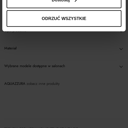
Kup teraz, Zapłać później!
ODRZUĆ WSZYSTKIE
Opis produktu
Materiał
Wybrane modele dostępne w salonach
AQUAZZURA
zobacz inne produkty