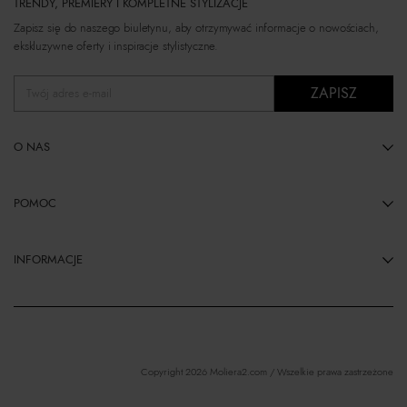
TRENDY, PREMIERY I KOMPLETNE STYLIZACJE
Zapisz się do naszego biuletynu, aby otrzymywać informacje o nowościach,
ekskluzywne oferty i inspiracje stylistyczne.
ZAPISZ
Twój adres e-mail
O NAS
POMOC
INFORMACJE
Copyright 2026 Moliera2.com / Wszelkie prawa zastrzeżone