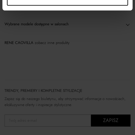
Materiał
Wybrane modele dostępne w salonach
RENE CAOVILLA
zobacz inne produkty
TRENDY, PREMIERY I KOMPLETNE STYLIZACJE
Zapisz się do naszego biuletynu, aby otrzymywać informacje o nowościach,
ekskluzywne oferty i inspiracje stylistyczne.
ZAPISZ
Twój adres e-mail