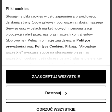
WYBIERZ ROZMIAR
Pliki cookies
DODAJ DO KOSZYKA
Stosujemy pliki cookies w celu zapewnienia prawidłowego
działania strony (obowiązkowe), podnoszenia jakości naszego
Serwisu oraz w celach marketingowych i personalizacji
Dostawa
od 0 zł
propozycji i ofert przez nas oraz naszych kontrahentów
(dobrowolne). Pełną informację znajdziesz w
Polityce
14 dni na zwrot towaru
prywatności
oraz
Polityce Cookies
. Klikając "Akceptuję
wszystkie" wyrażasz zgodę na stosowanie przez nas
wszystkich cookies. Jeśli chcesz ustawić własne preferencje
+840 punktów
zyskujesz w Klubie Korzyści
Sprawdź
stosowania cookies, kliknij "Dostosuj" i zastosuj własne
ustawienia prywatności.
Kup teraz, Zapłać później!
ZAAKCEPTUJ WSZYSTKIE
Dostosuj
Opis produktu
ODRZUĆ WSZYSTKIE