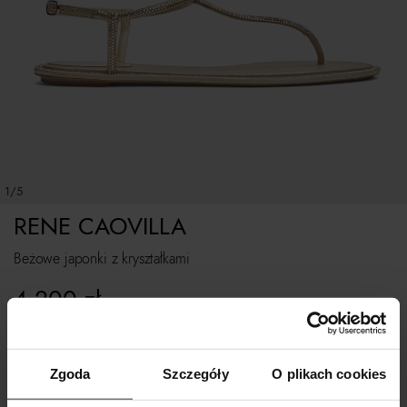
1/5
RENE CAOVILLA
Beżowe japonki z kryształkami
4 200
zł
Rozmiarówka standardowa.
Zgoda
Szczegóły
O plikach cookies
Tabela rozmiarów