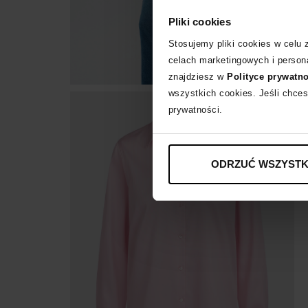
Pliki cookies
Stosujemy pliki cookies w celu
celach marketingowych i persona
znajdziesz w
Polityce prywatn
wszystkich cookies. Jeśli chces
prywatności.
ODRZUĆ WSZYSTK