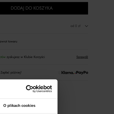
DODAJ DO KOSZYKA
od 0 zł
zwrot towaru
któw
zyskujesz w Klubie Korzyści
Sprawdź
 Zapłać później!
rtnerski
Moliera2
O plikach cookies