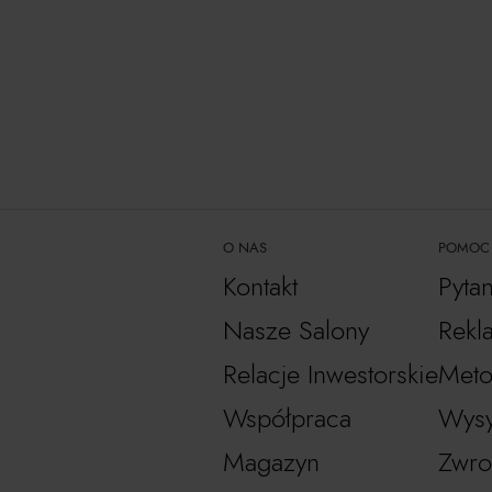
O NAS
POMOC
Kontakt
Pyta
Nasze Salony
Rekl
Relacje Inwestorskie
Meto
Współpraca
Wysy
Magazyn
Zwro