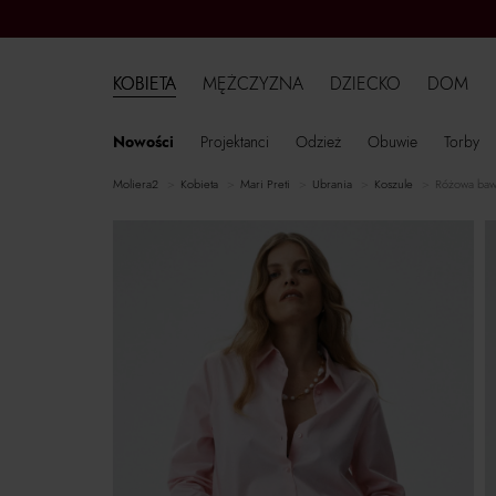
KOBIETA
MĘŻCZYZNA
DZIECKO
DOM
Nowości
Projektanci
Odzież
Obuwie
Torby
moliera2
kobieta
Mari Preti
ubrania
koszule
Różowa bawe