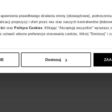
Opis produktu
 zapewnienia prawidłowego działania strony (obowiązkowe), podnoszenia
Materiał
lizacji propozycji i ofert przez nas oraz naszych kontrahentów (dobrow
ości
oraz
Polityce Cookies
. Klikając "Akceptuję wszystkie" wyrażasz 
Produkt dostępny 
z ustawić własne preferencje stosowania cookies, kliknij "Dostosuj" i 
Odpowiedzialność
IE
Dostosuj
ZAA
MARI PRETI
zobac