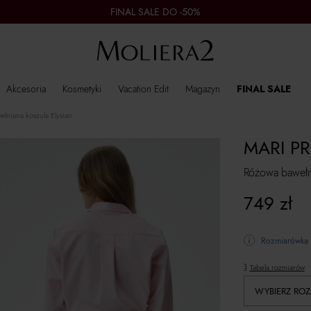
FINAL SALE DO -50%
Akcesoria
Kosmetyki
Vacation Edit
Magazyn
FINAL SALE
łniana koszula Elysian
MARI PR
Różowa bawełni
749
zł
Rozmiarówka 
Tabela rozmiarów
WYBIERZ ROZ