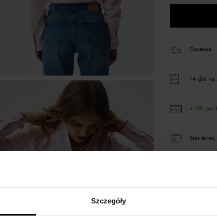
Dostawa
14 dni na 
+150 pun
Kup teraz,
Produkt pa
Szczegóły