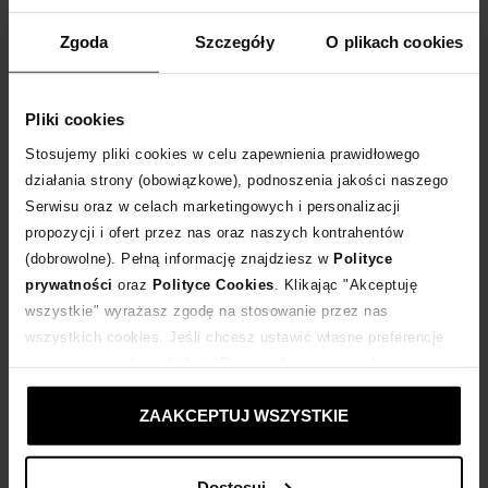
WPISZ KOD
EXTRA10
A OTRZYMASZ DODATKOWE
10 %
RABATU
Zgoda
Szczegóły
O plikach cookies
DLA ZAMÓWIEŃ POWYŻEJ 399 ZŁ
Rozmiarówka standardowa.
Pliki cookies
Tabela rozmiarów
Stosujemy pliki cookies w celu zapewnienia prawidłowego
WYBIERZ ROZMIAR
działania strony (obowiązkowe), podnoszenia jakości naszego
Serwisu oraz w celach marketingowych i personalizacji
propozycji i ofert przez nas oraz naszych kontrahentów
DODAJ DO KOSZYKA
(dobrowolne). Pełną informację znajdziesz w
Polityce
prywatności
oraz
Polityce Cookies
. Klikając "Akceptuję
Dostawa
od 0 zł
wszystkie" wyrażasz zgodę na stosowanie przez nas
wszystkich cookies. Jeśli chcesz ustawić własne preferencje
14 dni na zwrot towaru
stosowania cookies, kliknij "Dostosuj" i zastosuj własne
ustawienia prywatności.
ZAAKCEPTUJ WSZYSTKIE
+882 punktów
zyskujesz w Klubie Korzyści
Sprawdź
Dostosuj