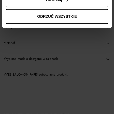
Kup teraz, Zapłać później!
ODRZUĆ WSZYSTKIE
Opis produktu
Materiał
Wybrane modele dostępne w salonach
YVES SALOMON PARIS
zobacz inne produkty