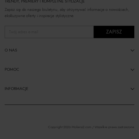
TRENDY, PREMIERY I KOMPLETNE STYLIZACJE
Zapisz się do naszego biuletynu, aby otrzymywać informacje o nowościach,
ekskluzywne oferty i inspiracje stylistyczne.
ZAPISZ
Twój adres e-mail
O NAS
POMOC
INFORMACJE
Copyright 2026 Moliera2.com / Wszelkie prawa zastrzeżone