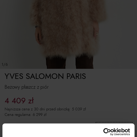
1/6
YVES SALOMON PARIS
Beżowy płaszcz z piór
4 409
zł
Najniższa cena z 30 dni przed obniżką:
5 039
zł
Cena regularna:
6 299
zł
Skopiuj kod
i wklej w koszyku:
EXTRA10