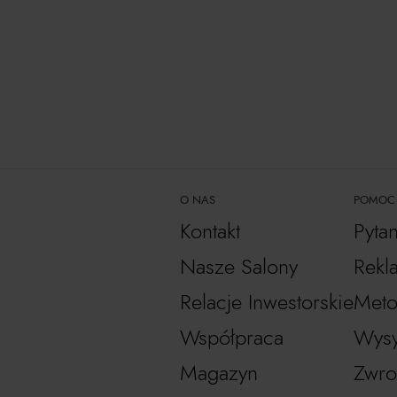
O NAS
POMOC
Kontakt
Pyta
Nasze Salony
Rekl
Relacje Inwestorskie
Meto
Współpraca
Wysy
Magazyn
Zwro