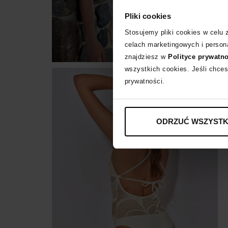
Pliki cookies
Stosujemy pliki cookies w celu
celach marketingowych i persona
znajdziesz w
Polityce prywatn
wszystkich cookies. Jeśli chces
prywatności.
ODRZUĆ WSZYSTK