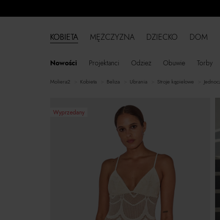
KOBIETA
MĘŻCZYZNA
DZIECKO
DOM
Nowości
Projektanci
Odzież
Obuwie
Torby
moliera2
kobieta
Beliza
ubrania
stroje kąpielowe
jednoc
Wyprzedany