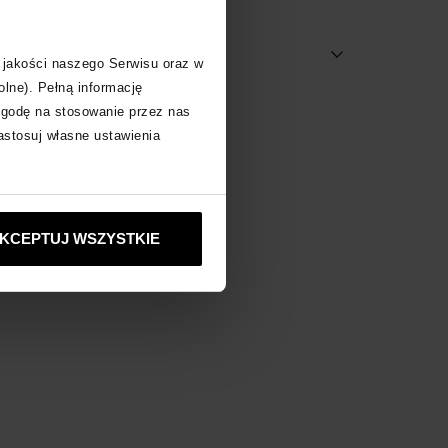
 za produkt
 jakości naszego Serwisu oraz w
olne). Pełną informację
zgodę na stosowanie przez nas
ne produkty
zastosuj własne ustawienia
KCEPTUJ WSZYSTKIE