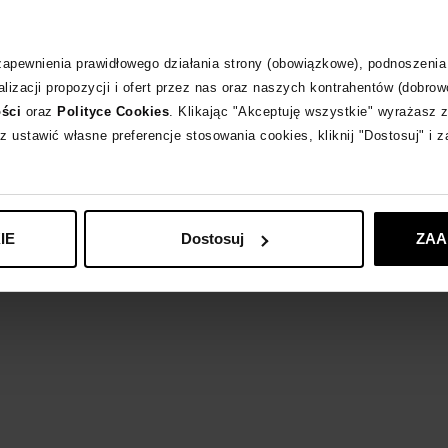
Odpowiedzialność
 zapewnienia prawidłowego działania strony (obowiązkowe), podnoszenia
lizacji propozycji i ofert przez nas oraz naszych kontrahentów (dobrow
ości
oraz
Polityce Cookies
. Klikając "Akceptuję wszystkie" wyrażasz 
BELIZA
zobacz in
z ustawić własne preferencje stosowania cookies, kliknij "Dostosuj" i 
IE
Dostosuj
ZAA