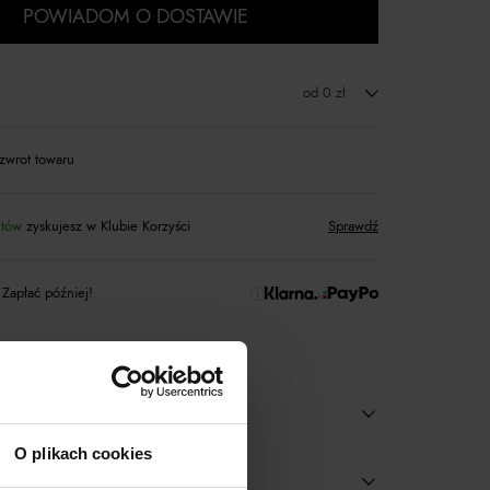
POWIADOM O DOSTAWIE
od 0 zł
zwrot towaru
któw
zyskujesz w Klubie Korzyści
Sprawdź
 Zapłać później!
O plikach cookies