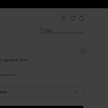
ój kąpielowy Tania
standardowa
MIAR