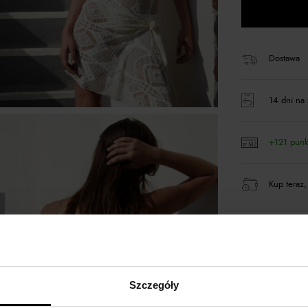
Dostawa
14 dni na 
+121 pun
Kup teraz,
Opis produktu
Szczegóły
Materiał