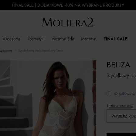
FINAL SALE | DODATKOWE -10% NA WYBRANE PRODUKTY
Akcesoria
Kosmetyki
Vacation Edit
Magazyn
FINAL SALE
zęściowe
Szydełkowy strój kąpielowy Tania
BELIZA
Szydełkowy str
Rozmiarówka 
Tabela rozmiarów
WYBIERZ ROZ