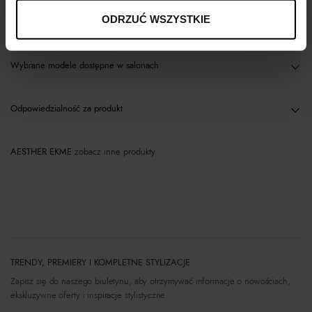
ODRZUĆ WSZYSTKIE
Materiał
Wybrane modele dostępne w salonach
Odpowiedzialność za produkt
AESTHER EKME
zobacz inne produkty
TRENDY, PREMIERY I KOMPLETNE STYLIZACJE
Zapisz się do naszego biuletynu, aby otrzymywać informacje o nowościach,
ekskluzywne oferty i inspiracje stylistyczne.