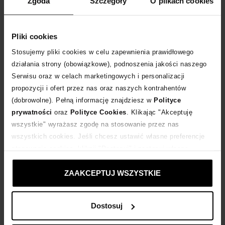
Zgoda
Szczegóły
O plikach cookies
WYBIERZ ROZMIAR
Pliki cookies
DODAJ DO KOSZYKA
Stosujemy pliki cookies w celu zapewnienia prawidłowego
działania strony (obowiązkowe), podnoszenia jakości naszego
Dostawa
od 0 zł
Serwisu oraz w celach marketingowych i personalizacji
propozycji i ofert przez nas oraz naszych kontrahentów
14 dni na zwrot towaru
(dobrowolne). Pełną informację znajdziesz w
Polityce
prywatności
oraz
Polityce Cookies
. Klikając "Akceptuję
wszystkie" wyrażasz zgodę na stosowanie przez nas
+200 punktów
zyskujesz w Klubie Korzyści
Sprawdź
wszystkich cookies. Jeśli chcesz ustawić własne preferencje
stosowania cookies, kliknij "Dostosuj" i zastosuj własne
Kup teraz, Zapłać później!
ustawienia prywatności.
ZAAKCEPTUJ WSZYSTKIE
Dostosuj
Opis produktu