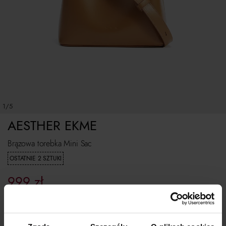
1/5
AESTHER EKME
Brązowa torebka Mini Sac
OSTATNIE 2 SZTUKI
999
zł
Najniższa cena z 30 dni przed obniżką:
1 999
zł
Cena regularna:
1 999
zł