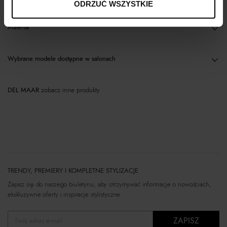
ODRZUĆ WSZYSTKIE
Materiał
Wybrane modele dostępne w salonach
DEL MAAR
zobacz inne produkty
TRENDY, PREMIERY I KOMPLETNE STYLIZACJE
Zapisz się do naszego biuletynu, aby otrzymywać informacje o nowościach,
ekskluzywne oferty i inspiracje stylistyczne.
ZAPISZ
Twój adres e-mail