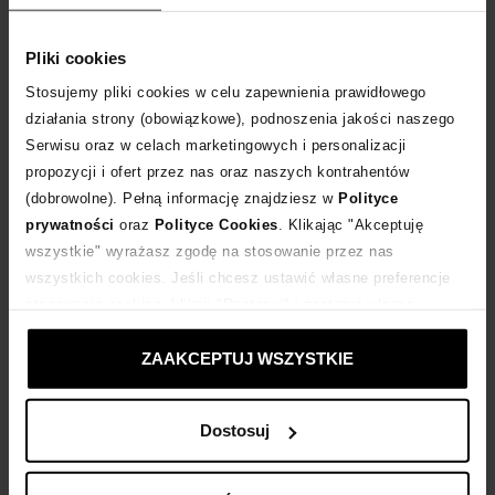
Tabela rozmiarów
WYBIERZ ROZMIAR
Pliki cookies
Stosujemy pliki cookies w celu zapewnienia prawidłowego
DODAJ DO KOSZYKA
działania strony (obowiązkowe), podnoszenia jakości naszego
Serwisu oraz w celach marketingowych i personalizacji
propozycji i ofert przez nas oraz naszych kontrahentów
Dostawa
od 0 zł
(dobrowolne). Pełną informację znajdziesz w
Polityce
prywatności
oraz
Polityce Cookies
. Klikając "Akceptuję
14 dni na zwrot towaru
wszystkie" wyrażasz zgodę na stosowanie przez nas
wszystkich cookies. Jeśli chcesz ustawić własne preferencje
stosowania cookies, kliknij "Dostosuj" i zastosuj własne
+44 punktów
zyskujesz w Klubie Korzyści
Sprawdź
ustawienia prywatności.
ZAAKCEPTUJ WSZYSTKIE
Kup teraz, Zapłać później!
Dostosuj
Opis produktu