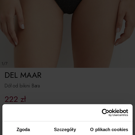
1/7
DEL MAAR
Dół od bikini Bara
222
zł
Najniższa cena z 30 dni przed obniżką:
370
zł
Cena regularna:
370
zł
Rozmiarówka standardowa.
Zgoda
Szczegóły
O plikach cookies