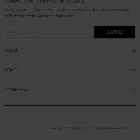
TRENDY, PREMIERY I KOMPLETNE STYLIZACJE
Zapisz się do naszego biuletynu, aby otrzymywać informacje o nowościach,
ekskluzywne oferty i inspiracje stylistyczne.
ZAPISZ
Twój adres e-mail
O NAS
POMOC
INFORMACJE
Copyright 2026 Moliera2.com / Wszelkie prawa zastrzeżone