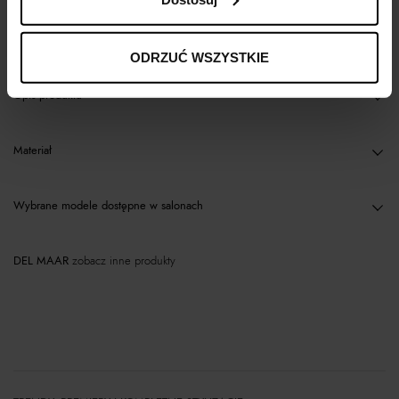
Kup teraz, Zapłać później!
ODRZUĆ WSZYSTKIE
Opis produktu
Materiał
Wybrane modele dostępne w salonach
DEL MAAR
zobacz inne produkty