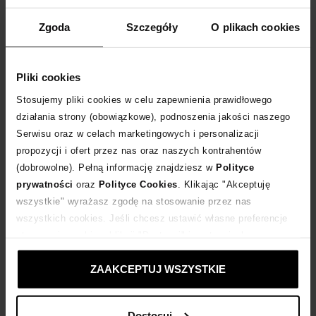
WPISZ KOD
EXTRA10
A OTRZYMASZ DODATKOWE
10 %
RABATU
Zgoda
Szczegóły
O plikach cookies
DLA ZAMÓWIEŃ POWYŻEJ 399 ZŁ
Sprawdź tabele rozmiarów i dopasuj ubrania idealnie do swojej sylwetki
Pliki cookies
Tabela rozmiarów
Stosujemy pliki cookies w celu zapewnienia prawidłowego
WYBIERZ ROZMIAR
działania strony (obowiązkowe), podnoszenia jakości naszego
Serwisu oraz w celach marketingowych i personalizacji
propozycji i ofert przez nas oraz naszych kontrahentów
DODAJ DO KOSZYKA
(dobrowolne). Pełną informację znajdziesz w
Polityce
prywatności
oraz
Polityce Cookies
. Klikając "Akceptuję
Dostawa
od 0 zł
wszystkie" wyrażasz zgodę na stosowanie przez nas
wszystkich cookies. Jeśli chcesz ustawić własne preferencje
14 dni na zwrot towaru
stosowania cookies, kliknij "Dostosuj" i zastosuj własne
ustawienia prywatności.
ZAAKCEPTUJ WSZYSTKIE
+46 punktów
zyskujesz w Klubie Korzyści
Sprawdź
Dostosuj