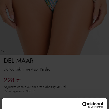
1/5
DEL MAAR
Dół od bikini we wzór Paisley
228
zł
Najniższa cena z 30 dni przed obniżką:
380
zł
Cena regularna:
380
zł
Skopiuj kod
i wklej w koszyku:
EXTRA10