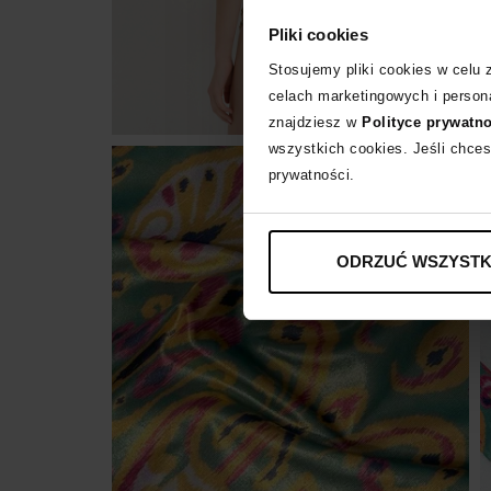
Pliki cookies
Stosujemy pliki cookies w celu
celach marketingowych i persona
znajdziesz w
Polityce prywatn
wszystkich cookies. Jeśli chces
prywatności.
ODRZUĆ WSZYSTK