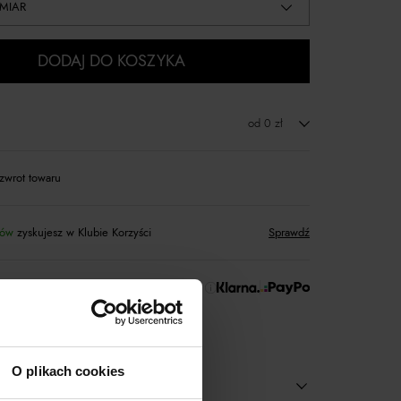
MIAR
DODAJ DO KOSZYKA
od 0 zł
zwrot towaru
tów
zyskujesz w Klubie Korzyści
Sprawdź
 Zapłać później!
O plikach cookies