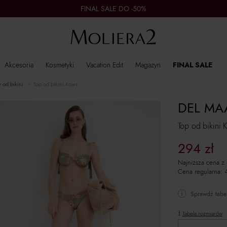
FINAL SALE DO -50%
Akcesoria
Kosmetyki
Vacation Edit
Magazyn
FINAL SALE
y od bikini
Top od bikini Koari
DEL MA
Top od bikini K
294
zł
Najniższa cena z
Cena regularna:
Sprawdź tabel
Tabela rozmiarów