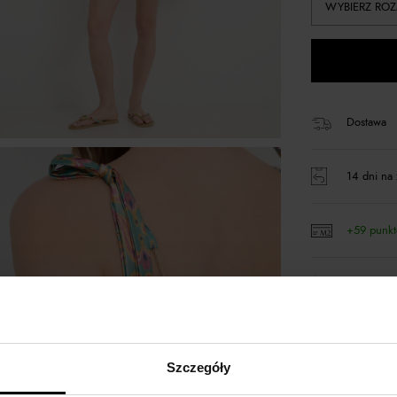
WYBIERZ ROZ
Dostawa
14 dni na 
+59 punk
Kup teraz,
Szczegóły
Opis produktu