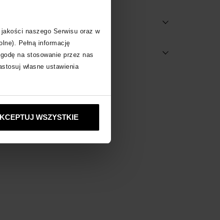
 jakości naszego Serwisu oraz w
olne). Pełną informację
dostępne w salonach
zgodę na stosowanie przez nas
zastosuj własne ustawienia
z inne produkty
KCEPTUJ WSZYSTKIE