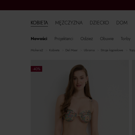
KOBIETA
MĘŻCZYZNA
DZIECKO
DOM
Nowości
Projektanci
Odzież
Obuwie
Torby
moliera2
kobieta
Del Maar
ubrania
stroje kąpielowe
top
-40%