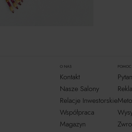
O NAS
POMOC
Kontakt
Pyta
Nasze Salony
Rekl
Relacje Inwestorskie
Meto
Współpraca
Wysy
Magazyn
Zwro