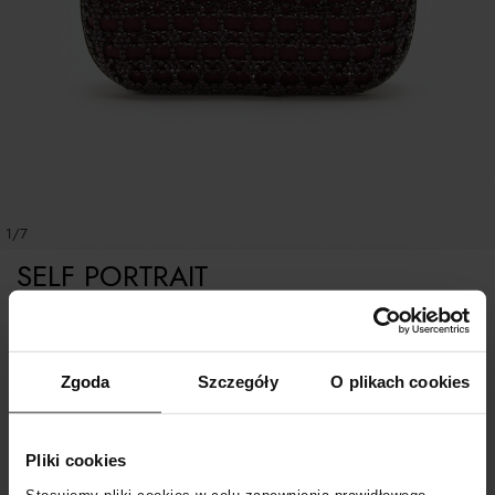
1/7
SELF PORTRAIT
Burgunowa kopertówka z kryształkami
Zgoda
Szczegóły
O plikach cookies
ROZMIAR UNIWERSALNY
Pliki cookies
POWIADOM O DOSTAWIE
Stosujemy pliki cookies w celu zapewnienia prawidłowego