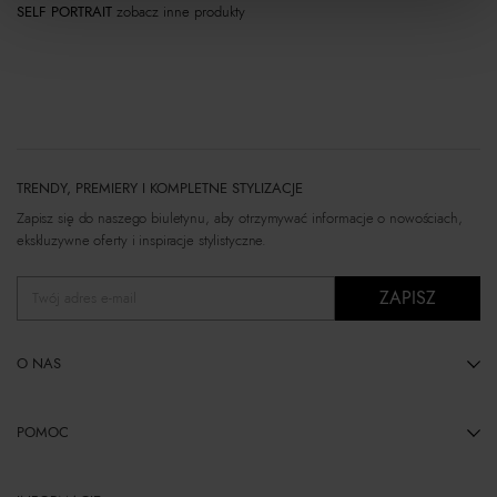
SELF PORTRAIT
zobacz inne produkty
TRENDY, PREMIERY I KOMPLETNE STYLIZACJE
Zapisz się do naszego biuletynu, aby otrzymywać informacje o nowościach,
ekskluzywne oferty i inspiracje stylistyczne.
ZAPISZ
Twój adres e-mail
O NAS
POMOC