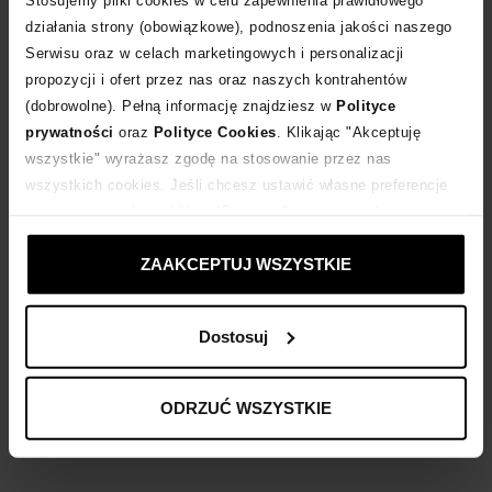
działania strony (obowiązkowe), podnoszenia jakości naszego
Serwisu oraz w celach marketingowych i personalizacji
Dostawa
od 0 zł
propozycji i ofert przez nas oraz naszych kontrahentów
(dobrowolne). Pełną informację znajdziesz w
Polityce
14 dni na zwrot towaru
prywatności
oraz
Polityce Cookies
. Klikając "Akceptuję
wszystkie" wyrażasz zgodę na stosowanie przez nas
wszystkich cookies. Jeśli chcesz ustawić własne preferencje
+410 punktów
zyskujesz w Klubie Korzyści
Sprawdź
stosowania cookies, kliknij "Dostosuj" i zastosuj własne
ustawienia prywatności.
Kup teraz, Zapłać później!
ZAAKCEPTUJ WSZYSTKIE
Dostosuj
Opis produktu
ODRZUĆ WSZYSTKIE
Materiał