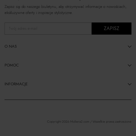
Zapisz się do naszego biuletynu, aby otrzymywać informacje o nowościach,
ekskluzywne oferty i inspiracje stylistyczne.
ZAPISZ
Twój adres e-mail
O NAS
POMOC
INFORMACJE
Copyright 2026 Moliera2.com / Wszelkie prawa zastrzeżone