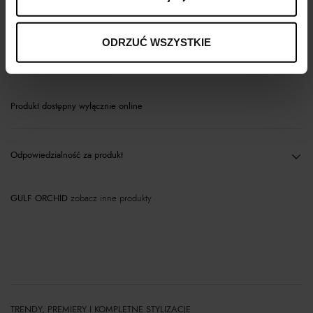
Materiał
ODRZUĆ WSZYSTKIE
Sposób pielęgnacji i użytkowania
Produkt dostępny wyłącznie online
Odpowiedzialność za produkt
GULF ORCHID
zobacz inne produkty
TRENDY, PREMIERY I KOMPLETNE STYLIZACJE