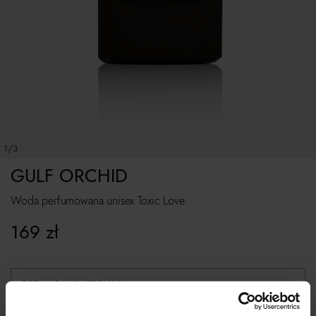
1/3
GULF ORCHID
Woda perfumowana unisex Toxic Love
169
zł
ROZMIAR UNIWERSALNY