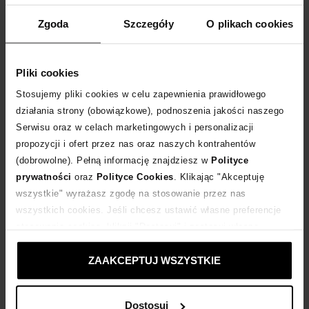
DODAJ DO KOSZYKA
Zgoda
Szczegóły
O plikach cookies
Dostawa
od 0 zł
Pliki cookies
14 dni na zwrot towaru
Stosujemy pliki cookies w celu zapewnienia prawidłowego
działania strony (obowiązkowe), podnoszenia jakości naszego
Serwisu oraz w celach marketingowych i personalizacji
+34 punktów
zyskujesz w Klubie Korzyści
Sprawdź
propozycji i ofert przez nas oraz naszych kontrahentów
(dobrowolne). Pełną informację znajdziesz w
Polityce
Kup teraz, Zapłać później!
prywatności
oraz
Polityce Cookies
. Klikając "Akceptuję
wszystkie" wyrażasz zgodę na stosowanie przez nas
wszystkich cookies. Jeśli chcesz ustawić własne preferencje
Produkt partnerski
Moliera2
stosowania cookies, kliknij "Dostosuj" i zastosuj własne
ustawienia prywatności.
ZAAKCEPTUJ WSZYSTKIE
Opis produktu
Dostosuj