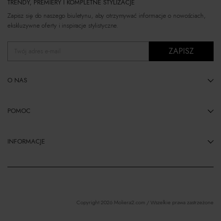
TRENDY, PREMIERY I KOMPLETNE STYLIZACJE
Zapisz się do naszego biuletynu, aby otrzymywać informacje o nowościach,
ekskluzywne oferty i inspiracje stylistyczne.
ZAPISZ
Twój adres e-mail
O NAS
POMOC
INFORMACJE
Copyright 2026 Moliera2.com / Wszelkie prawa zastrzeżone