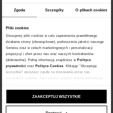
WPISZ KOD
EXTRA10
A OTRZYMASZ DODATKOWE
10 %
RABATU
Zgoda
Szczegóły
O plikach cookies
DLA ZAMÓWIEŃ POWYŻEJ 399 ZŁ
Rozmiarówka standardowa.
Pliki cookies
Tabela rozmiarów
Stosujemy pliki cookies w celu zapewnienia prawidłowego
WYBIERZ ROZMIAR
działania strony (obowiązkowe), podnoszenia jakości naszego
Serwisu oraz w celach marketingowych i personalizacji
propozycji i ofert przez nas oraz naszych kontrahentów
DODAJ DO KOSZYKA
(dobrowolne). Pełną informację znajdziesz w
Polityce
prywatności
oraz
Polityce Cookies
. Klikając "Akceptuję
Dostawa
od 0 zł
wszystkie" wyrażasz zgodę na stosowanie przez nas
wszystkich cookies. Jeśli chcesz ustawić własne preferencje
14 dni na zwrot towaru
stosowania cookies, kliknij "Dostosuj" i zastosuj własne
ustawienia prywatności.
ZAAKCEPTUJ WSZYSTKIE
+504 punktów
zyskujesz w Klubie Korzyści
Sprawdź
Dostosuj